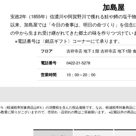
加島屋
安政2年（1855年）信濃川や阿賀野川で獲れる鮭や鱒の塩干
以来、加島屋では「今日の食事は、明日の命づくり」を信念
の中から生まれ受け継がれてきた郷土の味を作りつづけてい
※電話番号は〈銘店ギフト〉コーナーにて承ります。
フロア
吉祥寺店 地下１階 吉祥寺店 地下1階 
電話番号
0422-21-5278
営業時間
10：00～20：00
10％（軽減税率対象商品は8％）の消費税を含んだ税込価格です。なお、軽減税率対象商品
 ※数量に限りがございますので、売切れ・品切れの際はご容赦願います。 ※記載以外の商品