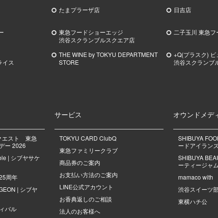
たまプラーザ店
日吉店
ー
東急フードショーエッジ
二子玉川 東急フ
渋谷スクランブルスクエア店
THE WINE by TOKYU DEPARTMENT
+Q(プラスク) 
ライス
STORE
渋谷スクランブ
サービス
オウンドメデ
クエスト 東急
TOKYU CARD ClubQ
SHIBUYA FO
ー 2026
ードアイラン
東急ファミリークラブ
mble | シブヤサケ
SHIBUYA B
商品券のご案内
ーティージャ
お支払い方法のご案内
25周年
mamaco with
LINE公式アカウント
NGEON | シブヤ
渋谷スイーツ
お香典返しのご相談
東横ハチ公
ィバル
法人のお客様へ