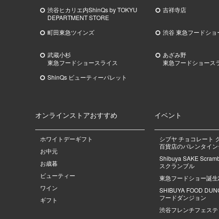
渋谷ヒカリエ内ShinQs by TOKYU
吉祥寺店
DEPARTMENT STORE
町田東急ツインズ
渋谷 東急フードショ
武蔵小杉
あざみ野
東急
フードショースライス
東急
フードショース
ShinQs ビューティーパレット
オンラインストアおすすめ
イベント
ホワイトデーギフト
シブヤ チョコレート 
百貨店のバレンタインデ
お中元
Shibuya SAKE Scra
お歳暮
スクランブル
ビューティー
東急フードショー誕生
ワイン
SHIBUYA FOOD DU
フードダンジョン
ギフト
渋谷フレンチフェステ