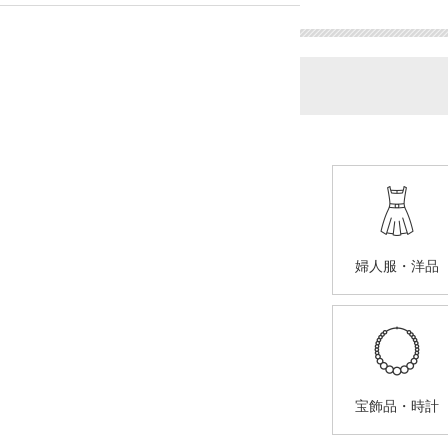
婦人服・洋品
宝飾品・時計