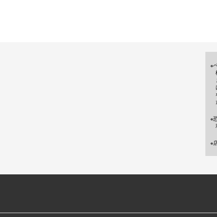
※
※
※