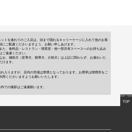
ペットを連れてのご入店は、頭まで隠れるキャリーケージに入れて他のお客
様にご配慮くださいますよう、お願い申しあげます。
また、食料品・レストラン・喫茶室・他一部共有スペースへのお持ち込み
はご遠慮ください。
なお、補助犬（盲導犬、聴導犬、介助犬）は上記に関わらず、お連れいた
だけます。
恐れ入りますが、店内の売場は禁煙となっております。お煙草は喫煙所をご
利用くださいますようお願いいたします。
店内での撮影はご遠慮願います。
TOP