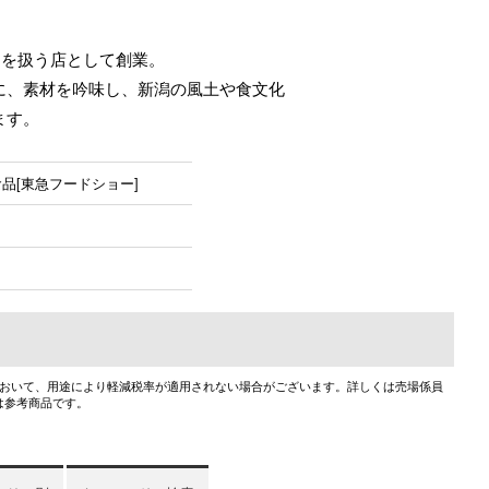
物を扱う店として創業。
に、素材を吟味し、新潟の風土や食文化
ます。
食品[東急フードショー]
において、用途により軽減税率が適用されない場合がございます。詳しくは売場係員
は参考商品です。