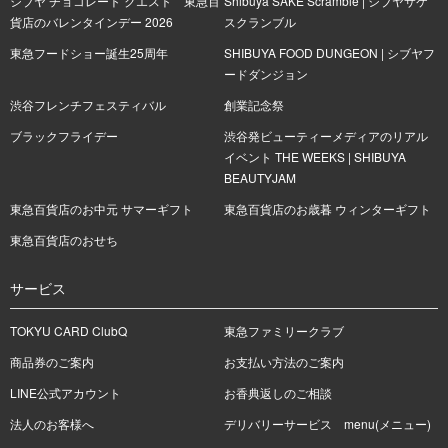
シブヤ チョコレート クエスト 東急百
Shibuya SAKE Scramble | シブヤサケ
貨店のバレンタインデー 2026
スクランブル
東急フードショー誕生25周年
SHIBUYA FOOD DUNGEON | シブヤフ
ードダンジョン
渋谷フレンチフェスティバル
創業記念祭
ブラックフライデー
渋谷発ビューティーメディアのリアル
イベント THE WEEKS | SHIBUYA
BEAUTYJAM
東急百貨店のお中元 サマーギフト
東急百貨店のお歳暮 ウィンターギフト
東急百貨店のおせち
サービス
TOKYU CARD ClubQ
東急ファミリークラブ
商品券のご案内
お支払い方法のご案内
LINE公式アカウント
お香典返しのご相談
法人のお客様へ
デリバリーサービス menu(メニュー)