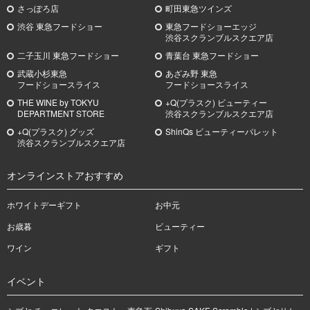
さっぽろ店
町田東急ツインズ
渋谷 東急フードショー
東急フードショーエッジ
渋谷スクランブルスクエア店
二子玉川 東急フードショー
青葉台 東急フードショー
武蔵小杉
東急
あざみ野
東急
フードショースライス
フードショースライス
THE WINE by TOKYU
+Q(プラスク) ビューティー
DEPARTMENT STORE
渋谷スクランブルスクエア店
+Q(プラスク) グッズ
ShinQs ビューティーパレット
渋谷スクランブルスクエア店
オンラインストアおすすめ
ホワイトデーギフト
お中元
お歳暮
ビューティー
ワイン
ギフト
イベント