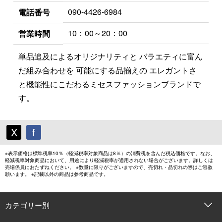
090-4426-6984
電話番号
10：00～20：00
営業時間
単品追及によるオリジナリティと バラエティに富ん
だ組み合わせを 可能にする品揃えの エレガントさ
と機能性にこだわるミセスファッションブランドで
す。
X
f
※表示価格は標準税率10％（軽減税率対象商品は8％）の消費税を含んだ税込価格です。なお、
軽減税率対象商品において、用途により軽減税率が適用されない場合がございます。詳しくは
売場係員におたずねください。 ※数量に限りがございますので、売切れ・品切れの際はご容赦
願います。 ※記載以外の商品は参考商品です。
カテゴリー別