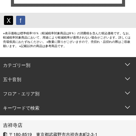
X
f
※表示価格は標準税率10％（軽減税率対象商品は8％）の消費税を含んだ税込価格です。なお、
軽減税率対象商品において、用途により軽減税率が適用されない場合がございます。詳しくは
売場係員におたずねください。 ※数量に限りがございますので、売切れ・品切れの際はご容赦
願います。 ※記載以外の商品は参考商品です。
カテゴリー別
五十音別
フロア・エリア別
キーワードで検索
吉祥寺店
〒180-8519 東京都武蔵野市吉祥寺本町2-3-1