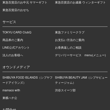
東急百貨店のお中元 サマーギフト
東急百貨店のお歳暮 ウィンターギフト
東急百貨店のおせち
サービス
TOKYU CARD ClubQ
東急ファミリークラブ
商品券のご案内
お支払い方法のご案内
LINE公式アカウント
お香典返しのご相談
法人のお客様へ
デリバリーサービス menu(メニュー)
オウンドメディア
SHIBUYA FOOD ISLANDS（シブヤフ
SHIBUYA BEAUTY JAM（シブヤビュー
ードアイランズ）
ティージャム）
mamaco with
渋谷スイーツ部
東横ハチ公
お問合せ