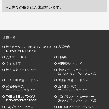
※店内での撮影はご遠慮願います。
TOP
店舗一覧
渋谷ヒカリエ内ShinQs by TOKYU
吉祥寺店
DEPARTMENT STORE
たまプラーザ店
日吉店
さっぽろ店
町田東急ツインズ
渋谷 東急フードショー
東急フードショーエッジ
渋谷スクランブルスクエア店
二子玉川 東急フードショー
青葉台 東急フードショー
武蔵小杉
東急
あざみ野
東急
フードショースライス
フードショースライス
THE WINE by TOKYU
+Q(プラスク) ビューティー
DEPARTMENT STORE
渋谷スクランブルスクエア店
+Q(プラスク) グッズ
ShinQs ビューティーパレット