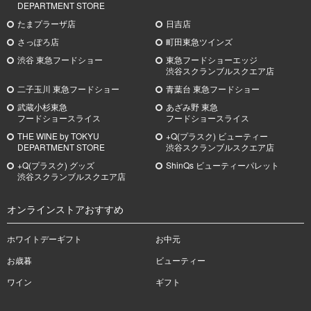
DEPARTMENT STORE
たまプラーザ店
日吉店
さっぽろ店
町田東急ツインズ
渋谷 東急フードショー
東急フードショーエッジ
渋谷スクランブルスクエア店
二子玉川 東急フードショー
青葉台 東急フードショー
武蔵小杉
東急
あざみ野
東急
フードショースライス
フードショースライス
THE WINE by TOKYU
+Q(プラスク) ビューティー
DEPARTMENT STORE
渋谷スクランブルスクエア店
+Q(プラスク) グッズ
ShinQs ビューティーパレット
渋谷スクランブルスクエア店
オンラインストアおすすめ
ホワイトデーギフト
お中元
お歳暮
ビューティー
ワイン
ギフト