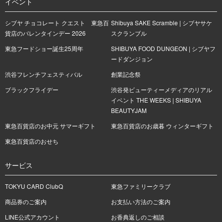
イベント
シブヤ チョコレート クエスト 東急百
Shibuya SAKE Scramble | シブヤサケ
貨店のバレンタインデー 2026
スクランブル
東急フードショー誕生25周年
SHIBUYA FOOD DUNGEON | シブヤフ
ードダンジョン
渋谷フレンチフェスティバル
創業記念祭
ブラックフライデー
渋谷発ビューティーメディアのリアル
イベント THE WEEKS | SHIBUYA
BEAUTYJAM
東急百貨店のお中元 サマーギフト
東急百貨店のお歳暮 ウィンターギフト
東急百貨店のおせち
サービス
TOKYU CARD ClubQ
東急ファミリークラブ
商品券のご案内
お支払い方法のご案内
LINE公式アカウント
お香典返しのご相談