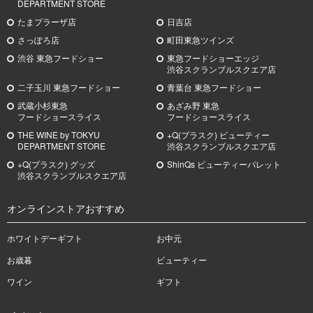
DEPARTMENT STORE
たまプラーザ店
日吉店
さっぽろ店
町田東急ツインズ
渋谷 東急フードショー
東急フードショーエッジ
渋谷スクランブルスクエア店
二子玉川 東急フードショー
青葉台 東急フードショー
武蔵小杉
東急
あざみ野
東急
フードショースライス
フードショースライス
THE WINE by TOKYU
+Q(プラスク) ビューティー
DEPARTMENT STORE
渋谷スクランブルスクエア店
+Q(プラスク) グッズ
ShinQs ビューティーパレット
渋谷スクランブルスクエア店
オンラインストアおすすめ
ホワイトデーギフト
お中元
お歳暮
ビューティー
ワイン
ギフト