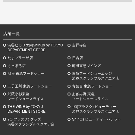
TOP
店舗一覧
渋谷ヒカリエ内ShinQs by TOKYU
吉祥寺店
DEPARTMENT STORE
たまプラーザ店
日吉店
さっぽろ店
町田東急ツインズ
渋谷 東急フードショー
東急フードショーエッジ
渋谷スクランブルスクエア店
二子玉川 東急フードショー
青葉台 東急フードショー
武蔵小杉
東急
あざみ野
東急
フードショースライス
フードショースライス
THE WINE by TOKYU
+Q(プラスク) ビューティー
DEPARTMENT STORE
渋谷スクランブルスクエア店
+Q(プラスク) グッズ
ShinQs ビューティーパレット
渋谷スクランブルスクエア店