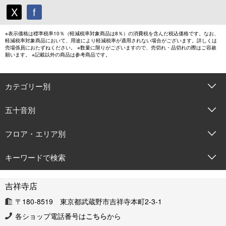
X
f
※表示価格は標準税率10％（軽減税率対象商品は8％）の消費税を含んだ税込価格です。なお、
軽減税率対象商品において、用途により軽減税率が適用されない場合がございます。詳しくは
売場係員におたずねください。 ※数量に限りがございますので、売切れ・品切れの際はご容赦
願います。 ※記載以外の商品は参考商品です。
カテゴリー別
五十音別
フロア・エリア別
キーワードで検索
吉祥寺店
〒180-8519 東京都武蔵野市吉祥寺本町2-3-1
各ショップ電話番号は
こちら
から