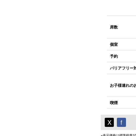
席数
個室
予約
バリアフリー
お子様連れの
喫煙
X
f
※表示価格は標準税率