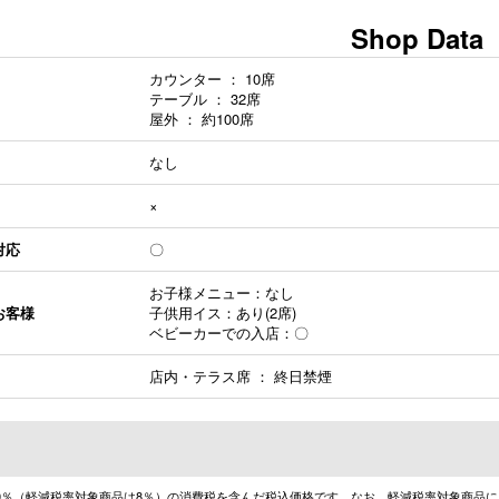
Shop Data
カウンター ： 10席
テーブル ： 32席
屋外 ： 約100席
なし
×
対応
〇
お子様メニュー：なし
お客様
子供用イス：あり(2席)
ベビーカーでの入店：〇
店内・テラス席 ： 終日禁煙
10％（軽減税率対象商品は8％）の消費税を含んだ税込価格です。なお、軽減税率対象商品