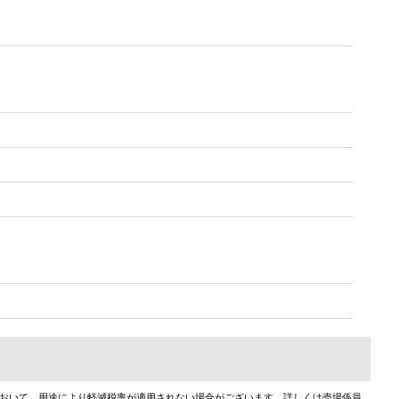
において、用途により軽減税率が適用されない場合がございます。詳しくは売場係員