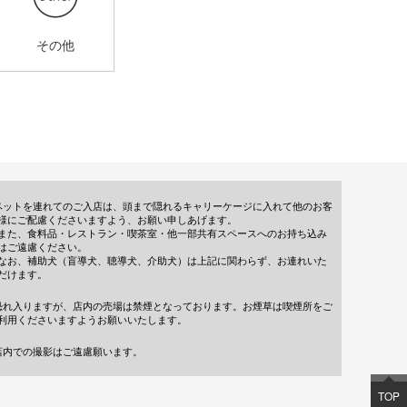
その他
ペットを連れてのご入店は、頭まで隠れるキャリーケージに入れて他のお客
様にご配慮くださいますよう、お願い申しあげます。
また、食料品・レストラン・喫茶室・他一部共有スペースへのお持ち込み
はご遠慮ください。
なお、補助犬（盲導犬、聴導犬、介助犬）は上記に関わらず、お連れいた
だけます。
恐れ入りますが、店内の売場は禁煙となっております。お煙草は喫煙所をご
利用くださいますようお願いいたします。
店内での撮影はご遠慮願います。
TOP