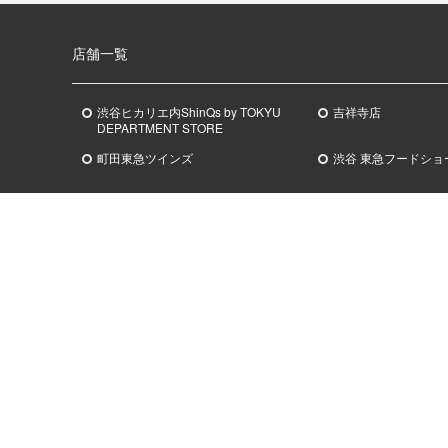
店舗一覧
渋谷ヒカリエ内ShinQs by TOKYU
吉祥寺店
DEPARTMENT STORE
町田東急ツインズ
渋谷 東急フードショ
武蔵小杉
あざみ野
東急
フードショースライス
東急
フードショース
ShinQs ビューティーパレット
オンラインストアおすすめ
イベント
ホワイトデーギフト
シブヤ チョコレート 
百貨店のバレンタインデ
お中元
Shibuya SAKE Scra
お歳暮
スクランブル