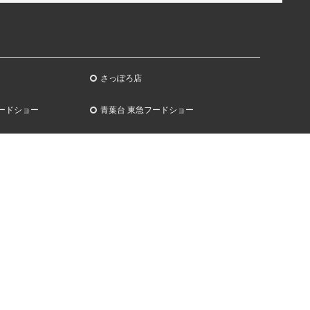
さっぽろ店
ードショー
青葉台 東急フードショー
ビューティー
+Q(プラスク) グッズ
ルスクエア店
渋谷スクランブルスクエア店
ィア
お問合せ
OD ISLANDS（シブヤフ
各店舗住所一覧
ズ）
お問合せフォーム
EAUTY JAM（シブヤビュ
配送状況お問合せ
ム）