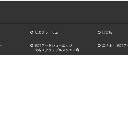
たまプラーザ店
日吉店
ー
東急フードショーエッジ
二子玉川 東急フ
渋谷スクランブルスクエア店
THE WINE by TOKYU DEPARTMENT
+Q(プラスク) 
ライス
STORE
渋谷スクランブ
サービス
オウンドメデ
クエスト 東急
TOKYU CARD ClubQ
SHIBUYA FO
ー 2026
ードアイラン
東急ファミリークラブ
mble | シブヤサケ
SHIBUYA B
商品券のご案内
ーティージャ