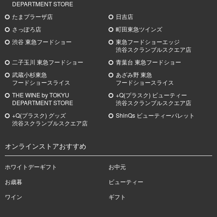
DEPARTMENT STORE
たまプラーザ店
日吉店
さっぽろ店
町田東急ツインズ
渋谷 東急フードショー
東急フードショーエッジ
渋谷スクランブルスクエア店
二子玉川 東急フードショー
青葉台 東急フードショー
武蔵小杉
東急
あざみ野
東急
フードショースライス
フードショースライス
THE WINE by TOKYU
+Q(プラスク) ビューティー
DEPARTMENT STORE
渋谷スクランブルスクエア店
+Q(プラスク) グッズ
ShinQs ビューティーパレット
渋谷スクランブルスクエア店
オンラインストアおすすめ
ホワイトデーギフト
お中元
お歳暮
ビューティー
ワイン
ギフト