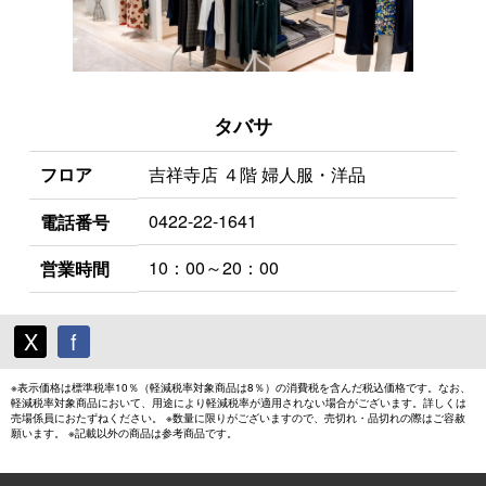
タバサ
フロア
吉祥寺店 ４階 婦人服・洋品
0422-22-1641
電話番号
10：00～20：00
営業時間
X
f
※表示価格は標準税率10％（軽減税率対象商品は8％）の消費税を含んだ税込価格です。なお、
軽減税率対象商品において、用途により軽減税率が適用されない場合がございます。詳しくは
売場係員におたずねください。 ※数量に限りがございますので、売切れ・品切れの際はご容赦
願います。 ※記載以外の商品は参考商品です。