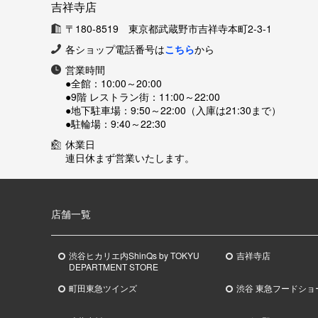
吉祥寺店
〒180-8519 東京都武蔵野市吉祥寺本町2-3-1
各ショップ電話番号は
こちら
から
営業時間
●全館：
10:00～20:00
●9階 レストラン街：
11:00～22:00
●地下駐車場：
9:50～22:00（入庫は21:30まで）
●駐輪場：
9:40～22:30
休業日
連日休まず営業いたします。
店舗一覧
渋谷ヒカリエ内ShinQs by TOKYU
吉祥寺店
DEPARTMENT STORE
町田東急ツインズ
渋谷 東急フードショ