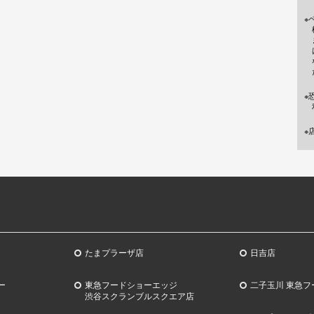
※
※
※
たまプラーザ店
日吉店
ー
東急フードショーエッジ
二子玉川 東急フ
渋谷スクランブルスクエア店