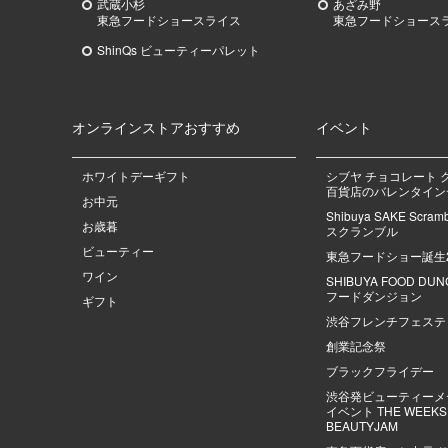
武蔵小杉
あざみ野
東急
フードショースライス
東急
フードショース
ShinQs ビューティーパレット
オンラインストアおすすめ
イベント
ホワイトデーギフト
シブヤ チョコレート 
百貨店のバレンタインデ
お中元
Shibuya SAKE Scra
お歳暮
スクランブル
ビューティー
東急フードショー誕生
ワイン
SHIBUYA FOOD DU
フードダンジョン
ギフト
渋谷フレンチフェステ
創業記念祭
ブラックフライデー
渋谷発ビューティーメ
イベント THE WEEKS |
BEAUTYJAM