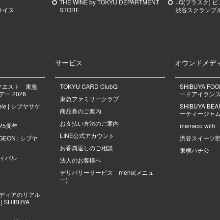
THE WINE by TOKYU DEPARTMENT
+Q(プラスク) 
ライス
STORE
渋谷スクランブ
サービス
オウンドメデ
クエスト 東急
TOKYU CARD ClubQ
SHIBUYA FO
ー 2026
ードアイラン
東急ファミリークラブ
mble | シブヤサケ
SHIBUYA B
商品券のご案内
ーティージャ
お支払い方法のご案内
25周年
mamaco with
LINE公式アカウント
NGEON | シブヤ
渋谷スイーツ
お香典返しのご相談
東横ハチ公
ィバル
法人のお客様へ
デリバリーサービス menu(メニュ
ー)
ディアのリアル
 SHIBUYA