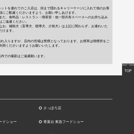
ペットを連れてのご入店は、頭まで隠れるキャリーケージに入れて他のお客
様にご配慮くださいますよう、お願い申しあげます。
また、食料品・レストラン・喫茶室・他一部共有スペースへのお持ち込み
はご遠慮ください。
なお、補助犬（盲導犬、聴導犬、介助犬）は上記に関わらず、お連れいた
だけます。
恐れ入りますが、店内の売場は禁煙となっております。お煙草は喫煙所をご
利用くださいますようお願いいたします。
店内での撮影はご遠慮願います。
TOP
さっぽろ店
ードショー
青葉台 東急フードショー