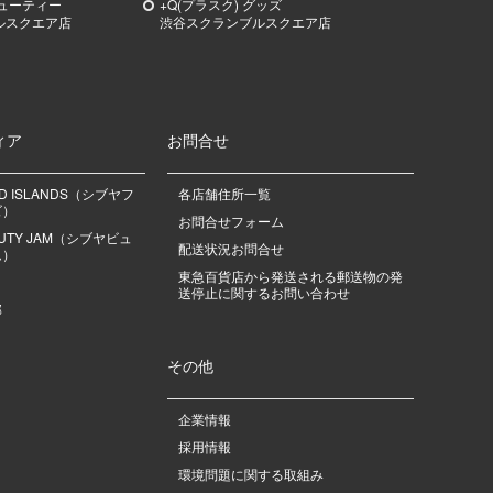
ビューティー
+Q(プラスク) グッズ
ルスクエア店
渋谷スクランブルスクエア店
ィア
お問合せ
OD ISLANDS（シブヤフ
各店舗住所一覧
ズ）
お問合せフォーム
EAUTY JAM（シブヤビュ
配送状況お問合せ
ム）
東急百貨店から発送される郵送物の発
送停止に関するお問い合わせ
部
その他
企業情報
採用情報
環境問題に関する取組み