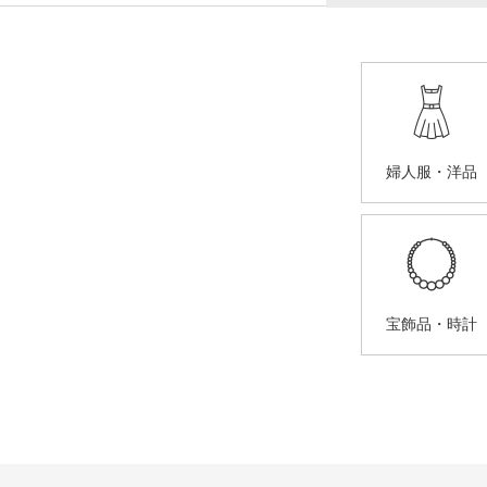
婦人服・洋品
宝飾品・時計