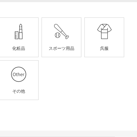
化粧品
スポーツ用品
呉服
その他