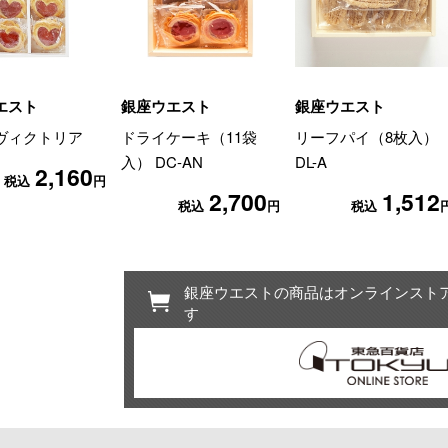
エスト
銀座ウエスト
銀座ウエスト
ヴィクトリア
ドライケーキ（11袋
リーフパイ（8枚入）
入） DC-AN
DL-A
2,160
税込
円
2,700
1,512
税込
円
税込
銀座ウエストの商品はオンラインスト
す