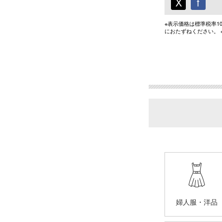
X
f
※表示価格は標準税率
におたずねください。
婦人服・洋品