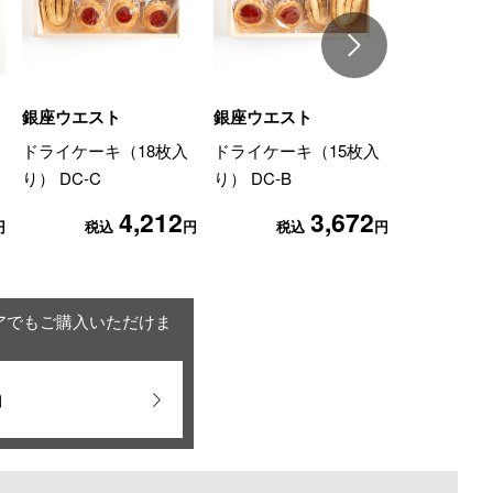
銀座ウエスト
銀座ウエスト
銀座ウエス
ドライケーキ（18枚入
ドライケーキ（15枚入
ギフトセッ
り） DC-C
り） DC-B
入） GS-E
4,212
3,672
円
税込
円
税込
円
税
アでもご購入いただけま