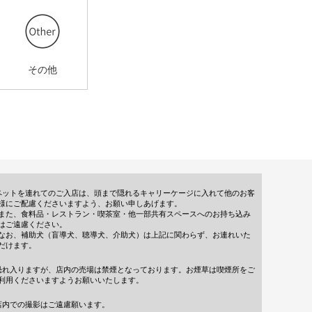
その他
ペットを連れてのご入店は、頭まで隠れるキャリーケージに入れて他のお客
様にご配慮くださいますよう、お願い申しあげます。
また、食料品・レストラン・喫茶室・他一部共有スペースへのお持ち込み
はご遠慮ください。
なお、補助犬（盲導犬、聴導犬、介助犬）は上記に関わらず、お連れいた
だけます。
恐れ入りますが、店内の売場は禁煙となっております。お煙草は喫煙所をご
利用くださいますようお願いいたします。
店内での撮影はご遠慮願います。