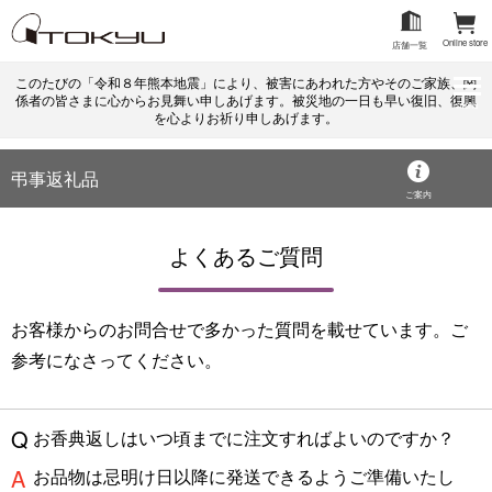
Online store
店舗一覧
このたびの「令和８年熊本地震」により、被害にあわれた方やそのご家族、関
係者の皆さまに心からお見舞い申しあげます。被災地の一日も早い復旧、復興
menu
を心よりお祈り申しあげます。
弔事返礼品
ご案内
よくあるご質問
お客様からのお問合せで多かった質問を載せています。ご
参考になさってください。
お香典返しはいつ頃までに注文すればよいのですか？
お品物は忌明け日以降に発送できるようご準備いたし