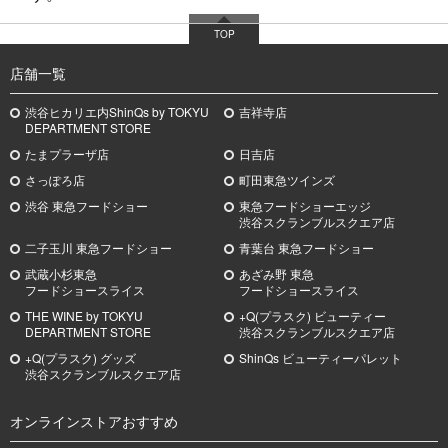
TOP
店舗一覧
渋谷ヒカリエ内ShinQs by TOKYU
吉祥寺店
DEPARTMENT STORE
たまプラーザ店
日吉店
さっぽろ店
町田東急ツインズ
渋谷 東急フードショー
東急フードショーエッジ
渋谷スクランブルスクエア店
二子玉川 東急フードショー
青葉台 東急フードショー
武蔵小杉
東急
あざみ野
東急
フードショースライス
フードショースライス
THE WINE by TOKYU
+Q(プラスク) ビューティー
DEPARTMENT STORE
渋谷スクランブルスクエア店
+Q(プラスク) グッズ
ShinQs ビューティーパレット
渋谷スクランブルスクエア店
オンラインストアおすすめ