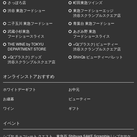
さっぽろ店
町田東急ツインズ
渋谷 東急フードショー
東急フードショーエッジ
渋谷スクランブルスクエア店
二子玉川 東急フードショー
青葉台 東急フードショー
武蔵小杉
東急
あざみ野
東急
フードショースライス
フードショースライス
THE WINE by TOKYU
+Q(プラスク) ビューティー
DEPARTMENT STORE
渋谷スクランブルスクエア店
+Q(プラスク) グッズ
ShinQs ビューティーパレット
渋谷スクランブルスクエア店
オンラインストアおすすめ
ホワイトデーギフト
お中元
お歳暮
ビューティー
ワイン
ギフト
イベント
シブヤ チョコレート クエスト 東急百
Shibuya SAKE Scramble | シブヤサケ