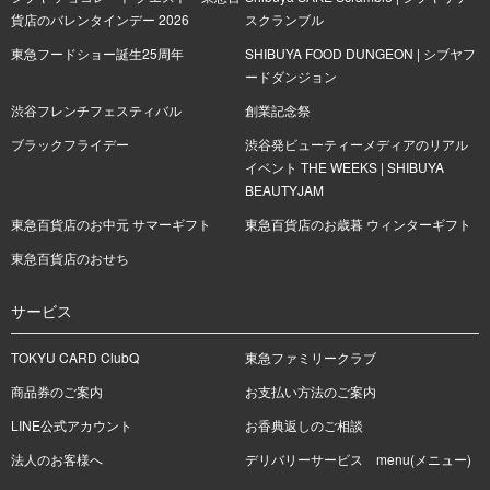
貨店のバレンタインデー 2026
スクランブル
東急フードショー誕生25周年
SHIBUYA FOOD DUNGEON | シブヤフ
ードダンジョン
渋谷フレンチフェスティバル
創業記念祭
ブラックフライデー
渋谷発ビューティーメディアのリアル
イベント THE WEEKS | SHIBUYA
BEAUTYJAM
東急百貨店のお中元 サマーギフト
東急百貨店のお歳暮 ウィンターギフト
東急百貨店のおせち
サービス
TOKYU CARD ClubQ
東急ファミリークラブ
商品券のご案内
お支払い方法のご案内
LINE公式アカウント
お香典返しのご相談
法人のお客様へ
デリバリーサービス menu(メニュー)