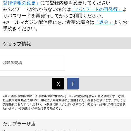
登録情報の変更」
にて登録内容を変更してください。
※パスワードがわからない場合は
「パスワードの再発行」
よ
りパスワードを再発行してからご利用ください。
※メールマガジン配信停止をご希望の場合は
「退会」
よりお
手続きください。
ショップ情報
和洋酒売場
X
f
※表示価格は標準税率10％（軽減税率対象商品は8％）の消費税を含んだ税込価格です。なお、
軽減税率対象商品において、用途により軽減税率が適用されない場合がございます。詳しくは
売場係員におたずねください。 ※数量に限りがございますので、売切れ・品切れの際はご容赦
願います。 ※記載以外の商品は参考商品です。
たまプラーザ店