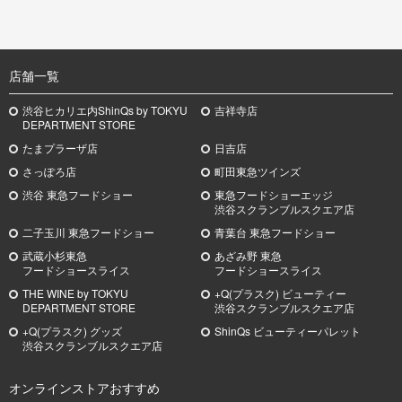
TOP
店舗一覧
渋谷ヒカリエ内ShinQs by TOKYU
吉祥寺店
DEPARTMENT STORE
たまプラーザ店
日吉店
さっぽろ店
町田東急ツインズ
渋谷 東急フードショー
東急フードショーエッジ
渋谷スクランブルスクエア店
二子玉川 東急フードショー
青葉台 東急フードショー
武蔵小杉
東急
あざみ野
東急
フードショースライス
フードショースライス
THE WINE by TOKYU
+Q(プラスク) ビューティー
DEPARTMENT STORE
渋谷スクランブルスクエア店
+Q(プラスク) グッズ
ShinQs ビューティーパレット
渋谷スクランブルスクエア店
オンラインストアおすすめ