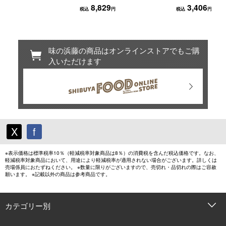
8,829
3,406
税込
円
税込
円
味の浜藤の商品はオンラインストアでもご購
入いただけます
X
f
※表示価格は標準税率10％（軽減税率対象商品は8％）の消費税を含んだ税込価格です。なお、
軽減税率対象商品において、用途により軽減税率が適用されない場合がございます。詳しくは
売場係員におたずねください。 ※数量に限りがございますので、売切れ・品切れの際はご容赦
願います。 ※記載以外の商品は参考商品です。
カテゴリー別