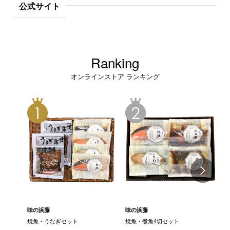
公式サイト
Ranking
オンラインストア ランキング
味の浜藤
味の浜藤
味
焼魚・うなぎセット
焼魚・煮魚4切セット
煮