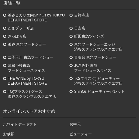
店舗一覧
渋谷ヒカリエ内ShinQs by TOKYU
吉祥寺店
DEPARTMENT STORE
たまプラーザ店
日吉店
さっぽろ店
町田東急ツインズ
渋谷 東急フードショー
東急フードショーエッジ
渋谷スクランブルスクエア店
二子玉川 東急フードショー
青葉台 東急フードショー
武蔵小杉
東急
あざみ野
東急
フードショースライス
フードショースライス
THE WINE by TOKYU
+Q(プラスク) ビューティー
DEPARTMENT STORE
渋谷スクランブルスクエア店
+Q(プラスク) グッズ
ShinQs ビューティーパレット
渋谷スクランブルスクエア店
オンラインストアおすすめ
ホワイトデーギフト
お中元
お歳暮
ビューティー