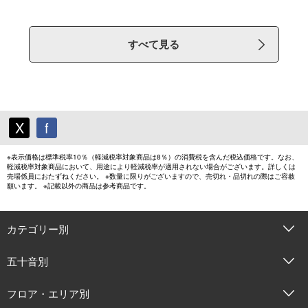
すべて見る
X
f
※表示価格は標準税率10％（軽減税率対象商品は8％）の消費税を含んだ税込価格です。なお、
軽減税率対象商品において、用途により軽減税率が適用されない場合がございます。詳しくは
売場係員におたずねください。 ※数量に限りがございますので、売切れ・品切れの際はご容赦
願います。 ※記載以外の商品は参考商品です。
カテゴリー別
五十音別
フロア・エリア別