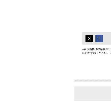
X
f
※表示価格は標準税率
におたずねください。