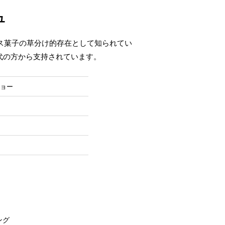
ュ
ンス菓子の草分け的存在として知られてい
代の方から支持されています。
ショー
ング