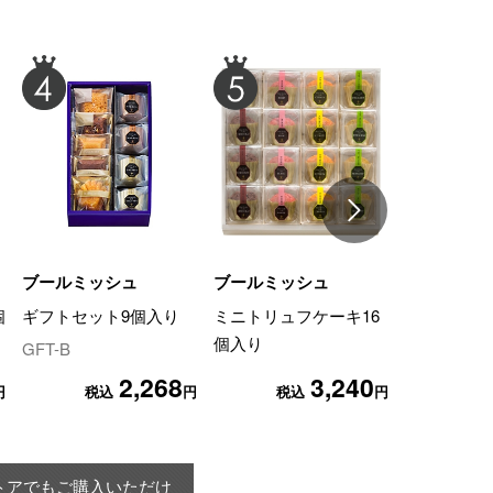
ブールミッシュ
ブールミッシュ
ブールミッ
個
ギフトセット9個入り
ミニトリュフケーキ16
ミニトリュ
個入り
入り
GFT-B
2,268
3,240
円
税込
円
税込
円
トアでもご購入いただけ