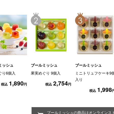
ミッシュ
ブールミッシュ
ブールミッシュ
ぐり6個入
果実めぐり 9個入
ミニトリュフケーキ9
入り
1,890
2,754
税込
円
税込
円
1,998
税込
ブールミッシュの商品はオンラインス