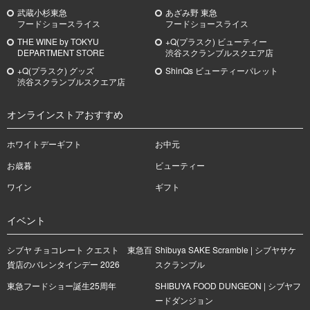
武蔵小杉
東急
あざみ野
東急
フードショースライス
フードショースライス
THE WINE by TOKYU
+Q(プラスク) ビューティー
DEPARTMENT STORE
渋谷スクランブルスクエア店
+Q(プラスク) グッズ
ShinQs ビューティーパレット
渋谷スクランブルスクエア店
オンラインストアおすすめ
ホワイトデーギフト
お中元
お歳暮
ビューティー
ワイン
ギフト
イベント
シブヤ チョコレート クエスト 東急百
Shibuya SAKE Scramble | シブヤサケ
貨店のバレンタインデー 2026
スクランブル
東急フードショー誕生25周年
SHIBUYA FOOD DUNGEON | シブヤフ
ードダンジョン