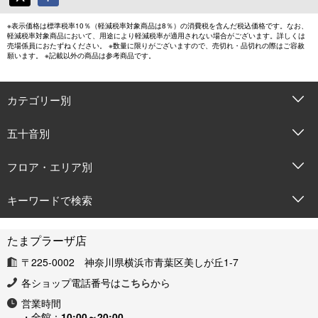
※表示価格は標準税率10％（軽減税率対象商品は8％）の消費税を含んだ税込価格です。なお、
軽減税率対象商品において、用途により軽減税率が適用されない場合がございます。詳しくは
売場係員におたずねください。 ※数量に限りがございますので、売切れ・品切れの際はご容赦
願います。 ※記載以外の商品は参考商品です。
カテゴリー別
五十音別
フロア・エリア別
キーワードで検索
たまプラーザ店
〒225-0002 神奈川県横浜市青葉区美しが丘1-7
各ショップ電話番号は
こちら
から
営業時間
・全館：
10:00～20:00