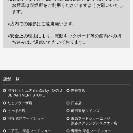
お煙草は喫煙所をご利用くださいますようお願いいたし
ます。
※店内での撮影はご遠慮願います。
※安全上の理由により、電動キックボード等の館内への持
ち込みはご遠慮いただいております。
TOP
店舗一覧
渋谷ヒカリエ内ShinQs by TOKYU
吉祥寺店
DEPARTMENT STORE
たまプラーザ店
日吉店
さっぽろ店
町田東急ツインズ
渋谷 東急フードショー
東急フードショーエッジ
渋谷スクランブルスクエア店
二子玉川 東急フードショー
青葉台 東急フードショー