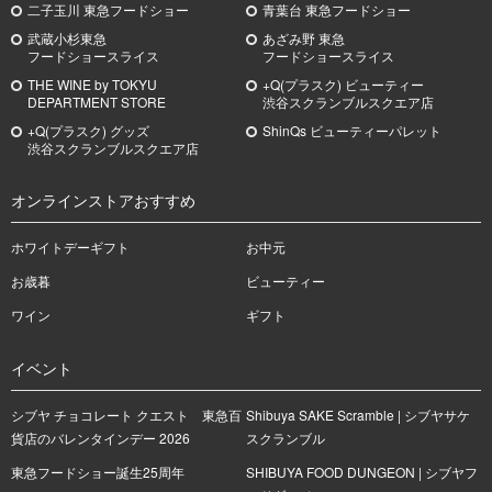
二子玉川 東急フードショー
青葉台 東急フードショー
武蔵小杉
東急
あざみ野
東急
フードショースライス
フードショースライス
THE WINE by TOKYU
+Q(プラスク) ビューティー
DEPARTMENT STORE
渋谷スクランブルスクエア店
+Q(プラスク) グッズ
ShinQs ビューティーパレット
渋谷スクランブルスクエア店
オンラインストアおすすめ
ホワイトデーギフト
お中元
お歳暮
ビューティー
ワイン
ギフト
イベント
シブヤ チョコレート クエスト 東急百
Shibuya SAKE Scramble | シブヤサケ
貨店のバレンタインデー 2026
スクランブル
東急フードショー誕生25周年
SHIBUYA FOOD DUNGEON | シブヤフ