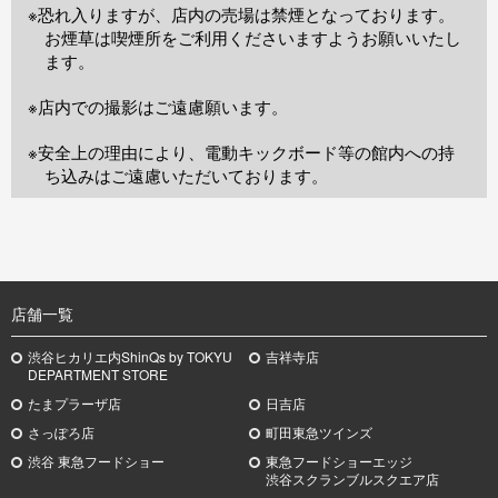
※恐れ入りますが、店内の売場は禁煙となっております。
お煙草は喫煙所をご利用くださいますようお願いいたし
ます。
※店内での撮影はご遠慮願います。
※安全上の理由により、電動キックボード等の館内への持
ち込みはご遠慮いただいております。
TOP
店舗一覧
渋谷ヒカリエ内ShinQs by TOKYU
吉祥寺店
DEPARTMENT STORE
たまプラーザ店
日吉店
さっぽろ店
町田東急ツインズ
渋谷 東急フードショー
東急フードショーエッジ
渋谷スクランブルスクエア店