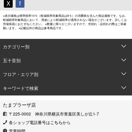
X
f
※表示価格は標準税率10％（軽減税率対象商品は8％）の消費税を含んだ税込価格です。なお、
軽減税率対象商品において、用途により軽減税率が適用されない場合がございます。詳しくは
売場係員におたずねください。 ※数量に限りがございますので、売切れ・品切れの際はご容赦
願います。 ※記載以外の商品は参考商品です。
カテゴリー別
五十音別
フロア・エリア別
キーワードで検索
たまプラーザ店
〒225-0002 神奈川県横浜市青葉区美しが丘1-7
各ショップ電話番号は
こちら
から
営業時間