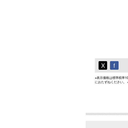
X
f
※表示価格は標準税率
におたずねください。