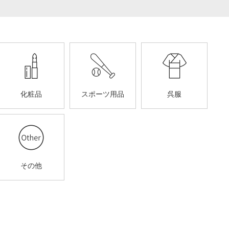
化粧品
スポーツ用品
呉服
その他