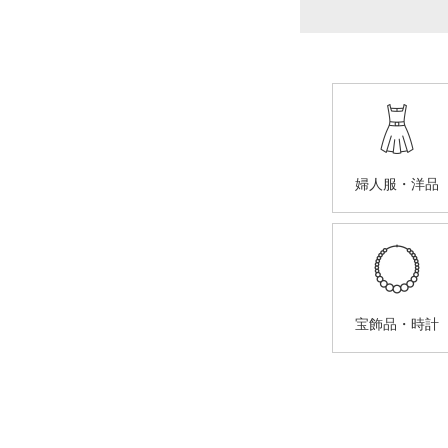
婦人服・洋品
宝飾品・時計