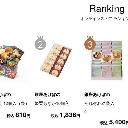
Ranking
オンラインストア ランキ
けぼの
銀座あけぼの
銀座あけぼの
 12個入（袋）
姫栗もなか10個入
それぞれ21袋入
0
810
1,836
税込
円
税込
円
5,400
税込