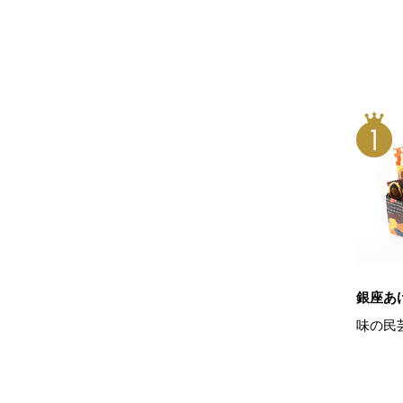
銀座あ
味の民芸