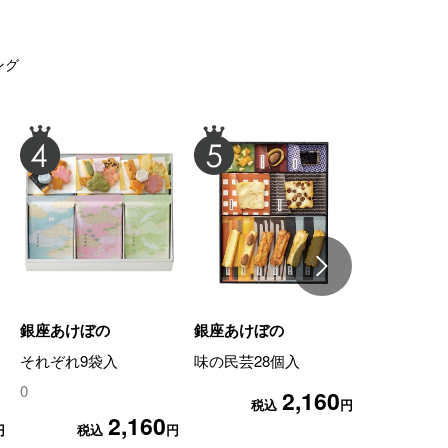
ング
銀座あけぼの
銀座あけぼの
銀座あけぼ
それぞれ9袋入
味の民芸28個入
味の民芸19
0
2,160
税込
円
税
2,160
円
税込
円