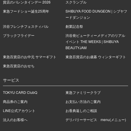
貨店のバレンタインデー 2026
スクランブル
東急フードショー誕生25周年
SHIBUYA FOOD DUNGEON | シブヤフ
ードダンジョン
渋谷フレンチフェスティバル
創業記念祭
ブラックフライデー
渋谷発ビューティーメディアのリアル
イベント THE WEEKS | SHIBUYA
BEAUTYJAM
東急百貨店のお中元 サマーギフト
東急百貨店のお歳暮 ウィンターギフト
東急百貨店のおせち
サービス
TOKYU CARD ClubQ
東急ファミリークラブ
商品券のご案内
お支払い方法のご案内
LINE公式アカウント
お香典返しのご相談
法人のお客様へ
デリバリーサービス menu(メニュー)