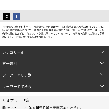
X
f
※表示価格は標準税率10％（軽減税率対象商品は8％）の消費税を含んだ税込価格です。なお、
軽減税率対象商品において、用途により軽減税率が適用されない場合がございます。詳しくは
売場係員におたずねください。 ※数量に限りがございますので、売切れ・品切れの際はご容赦
願います。 ※記載以外の商品は参考商品です。
カテゴリー別
五十音別
フロア・エリア別
キーワードで検索
たまプラーザ店
〒225-0002 神奈川県横浜市青葉区美しが丘1-7