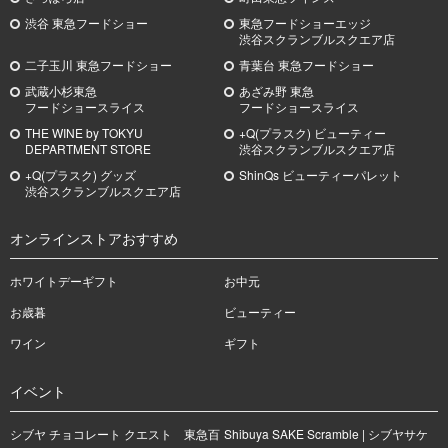
渋谷 東急フードショー
東急フードショーエッジ
渋谷スクランブルスクエア店
二子玉川 東急フードショー
青葉台 東急フードショー
武蔵小杉
東急
あざみ野
東急
フードショースライス
フードショースライス
THE WINE by TOKYU
+Q(プラスク) ビューティー
DEPARTMENT STORE
渋谷スクランブルスクエア店
+Q(プラスク) グッズ
ShinQs ビューティーパレット
渋谷スクランブルスクエア店
オンラインストアおすすめ
ホワイトデーギフト
お中元
お歳暮
ビューティー
ワイン
ギフト
イベント
シブヤ チョコレート クエスト 東急百
Shibuya SAKE Scramble | シブヤサケ