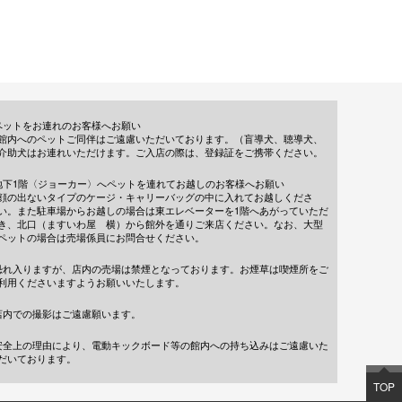
ペットをお連れのお客様へお願い
館内へのペットご同伴はご遠慮いただいております。（盲導犬、聴導犬、
介助犬はお連れいただけます。ご入店の際は、登録証をご携帯ください。
地下1階〈ジョーカー〉へペットを連れてお越しのお客様へお願い
顔の出ないタイプのケージ・キャリーバッグの中に入れてお越しくださ
い。また駐車場からお越しの場合は東エレベーターを1階へあがっていただ
き、北口（ますいわ屋 横）から館外を通りご来店ください。なお、大型
ペットの場合は売場係員にお問合せください。
恐れ入りますが、店内の売場は禁煙となっております。お煙草は喫煙所をご
利用くださいますようお願いいたします。
店内での撮影はご遠慮願います。
安全上の理由により、電動キックボード等の館内への持ち込みはご遠慮いた
だいております。
TOP