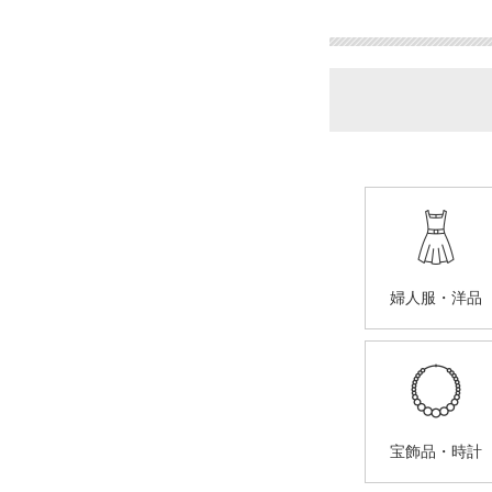
婦人服・洋品
宝飾品・時計