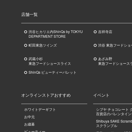
店舗一覧
渋谷ヒカリエ内ShinQs by TOKYU
吉祥寺店
DEPARTMENT STORE
町田東急ツインズ
渋谷 東急フードショ
武蔵小杉
あざみ野
東急
フードショースライス
東急
フードショース
ShinQs ビューティーパレット
オンラインストアおすすめ
イベント
ホワイトデーギフト
シブヤ チョコレート 
百貨店のバレンタインデ
お中元
Shibuya SAKE Scra
お歳暮
スクランブル
ビューティー