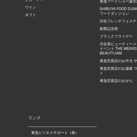
東急フードショー誕生
ワイン
SHIBUYA FOOD DU
フードダンジョン
ギフト
渋谷フレンチフェステ
創業記念祭
ブラックフライデー
渋谷発ビューティーメ
イベント THE WEEKS |
BEAUTYJAM
東急百貨店のお中元 
東急百貨店のお歳暮 
ト
東急百貨店のおせち
リンク
東急ビジネスサポート（株）