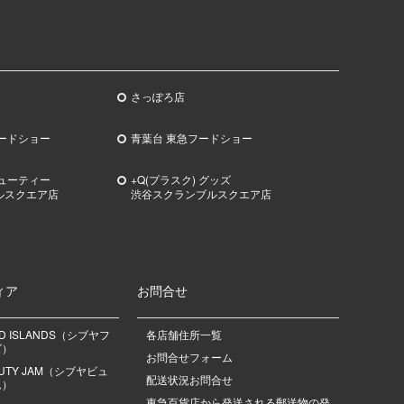
さっぽろ店
ードショー
青葉台 東急フードショー
ビューティー
+Q(プラスク) グッズ
ルスクエア店
渋谷スクランブルスクエア店
ィア
お問合せ
OD ISLANDS（シブヤフ
各店舗住所一覧
ズ）
お問合せフォーム
EAUTY JAM（シブヤビュ
配送状況お問合せ
ム）
東急百貨店から発送される郵送物の発