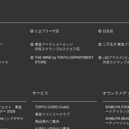
たまプラーザ店
日吉店
ー
東急フードショーエッジ
二子玉川 東急フ
渋谷スクランブルスクエア店
THE WINE by TOKYU DEPARTMENT
+Q(プラスク) 
ライス
STORE
渋谷スクランブ
サービス
オウンドメデ
クエスト 東急
TOKYU CARD ClubQ
SHIBUYA FO
ー 2026
ードアイラン
東急ファミリークラブ
mble | シブヤサケ
SHIBUYA B
商品券のご案内
ーティージャ
お支払い方法のご案内