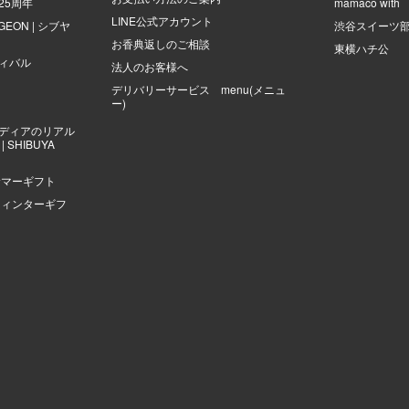
25周年
mamaco with
LINE公式アカウント
NGEON | シブヤ
渋谷スイーツ
お香典返しのご相談
東横ハチ公
ィバル
法人のお客様へ
デリバリーサービス menu(メニュ
ー)
ディアのリアル
 SHIBUYA
サマーギフト
ウィンターギフ