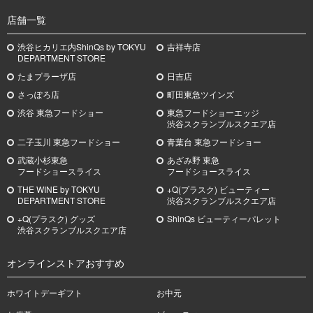
店舗一覧
渋谷ヒカリエ内ShinQs by TOKYU
吉祥寺店
DEPARTMENT STORE
たまプラーザ店
日吉店
さっぽろ店
町田東急ツインズ
渋谷 東急フードショー
東急フードショーエッジ
渋谷スクランブルスクエア店
二子玉川 東急フードショー
青葉台 東急フードショー
武蔵小杉
東急
あざみ野
東急
フードショースライス
フードショースライス
THE WINE by TOKYU
+Q(プラスク) ビューティー
DEPARTMENT STORE
渋谷スクランブルスクエア店
+Q(プラスク) グッズ
ShinQs ビューティーパレット
渋谷スクランブルスクエア店
オンラインストアおすすめ
ホワイトデーギフト
お中元