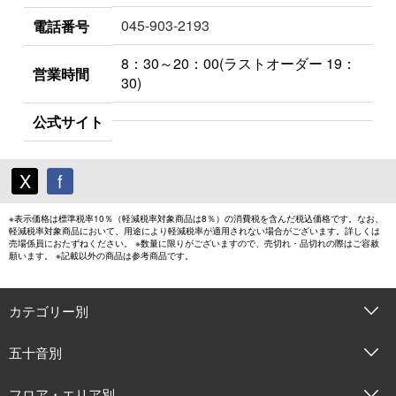
045-903-2193
電話番号
8：30～20：00(ラストオーダー 19：
営業時間
30)
公式サイト
X
f
※表示価格は標準税率10％（軽減税率対象商品は8％）の消費税を含んだ税込価格です。なお、
軽減税率対象商品において、用途により軽減税率が適用されない場合がございます。詳しくは
売場係員におたずねください。 ※数量に限りがございますので、売切れ・品切れの際はご容赦
願います。 ※記載以外の商品は参考商品です。
カテゴリー別
五十音別
フロア・エリア別