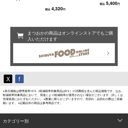
5,400
税込
円
4,320
税込
円
まつおかの商品はオンラインストアでもご購
入いただけます
X
f
※表示価格は標準税率10％（軽減税率対象商品は8％）の消費税を含んだ税込価格です。なお、
軽減税率対象商品において、用途により軽減税率が適用されない場合がございます。詳しくは
売場係員におたずねください。 ※数量に限りがございますので、売切れ・品切れの際はご容赦
願います。 ※記載以外の商品は参考商品です。
カテゴリー別