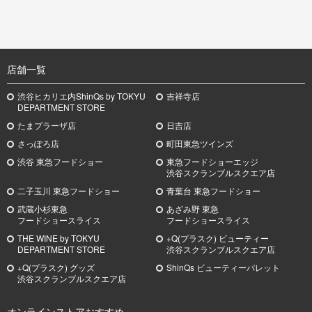
TOP
店舗一覧
渋谷ヒカリエ内ShinQs by TOKYU
吉祥寺店
DEPARTMENT STORE
たまプラーザ店
日吉店
さっぽろ店
町田東急ツインズ
渋谷 東急フードショー
東急フードショーエッジ
渋谷スクランブルスクエア店
二子玉川 東急フードショー
青葉台 東急フードショー
武蔵小杉
東急
あざみ野
東急
フードショースライス
フードショースライス
THE WINE by TOKYU
+Q(プラスク) ビューティー
DEPARTMENT STORE
渋谷スクランブルスクエア店
+Q(プラスク) グッズ
ShinQs ビューティーパレット
渋谷スクランブルスクエア店
オンラインストアおすすめ