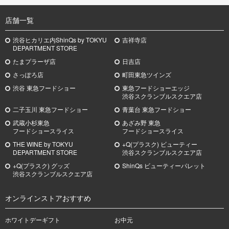
店舗一覧
渋谷ヒカリエ内ShinQs by TOKYU
吉祥寺店
DEPARTMENT STORE
たまプラーザ店
日吉店
さっぽろ店
町田東急ツインズ
渋谷 東急フードショー
東急フードショーエッジ
渋谷スクランブルスクエア店
二子玉川 東急フードショー
青葉台 東急フードショー
武蔵小杉
東急
あざみ野
東急
フードショースライス
フードショースライス
THE WINE by TOKYU
+Q(プラスク) ビューティー
DEPARTMENT STORE
渋谷スクランブルスクエア店
+Q(プラスク) グッズ
ShinQs ビューティーパレット
渋谷スクランブルスクエア店
オンラインストアおすすめ
ホワイトデーギフト
お中元