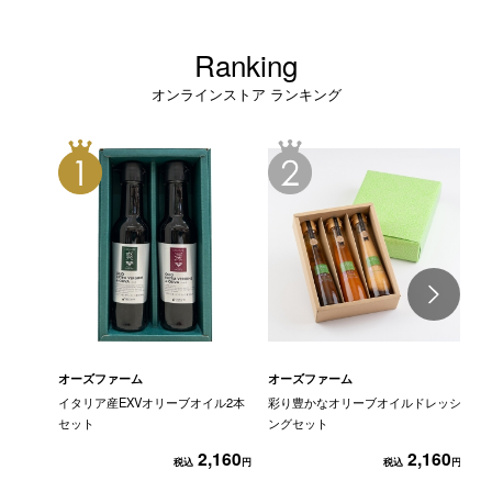
Ranking
オンラインストア ランキング
オーズファーム
オーズファーム
オ
イタリア産EXVオリーブオイル2本
彩り豊かなオリーブオイルドレッシ
3
セット
ングセット
2,160
2,160
税込
円
税込
円