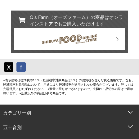
O’s Farm（オーズファーム）の商品はオンラ
インストアでもご購入いただけます
X
f
※表示価格は標準税率10％（軽減税率対象商品は8％）の消費税を含んだ税込価格です。なお、
軽減税率対象商品において、用途により軽減税率が適用されない場合がございます。詳しくは
売場係員におたずねください。 ※数量に限りがございますので、売切れ・品切れの際はご容赦
願います。 ※記載以外の商品は参考商品です。
カテゴリー別
五十音別