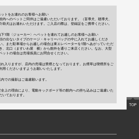
ペットをお連れのお客様へお願い
館内へのペットご同伴はご遠慮いただいております。（盲導犬、聴導犬、
介助犬はお連れいただけます。ご入店の際は、登録証をご携帯ください。
地下1階〈ジョーカー〉へペットを連れてお越しのお客様へお願い
顔の出ないタイプのケージ・キャリーバッグの中に入れてお越しくださ
い。また駐車場からお越しの場合は東エレベーターを1階へあがっていただ
き、北口（ますいわ屋 横）から館外を通りご来店ください。なお、大型
ペットの場合は売場係員にお問合せください。
恐れ入りますが、店内の売場は禁煙となっております。お煙草は喫煙所をご
利用くださいますようお願いいたします。
店内での撮影はご遠慮願います。
安全上の理由により、電動キックボード等の館内への持ち込みはご遠慮いた
だいております。
TOP