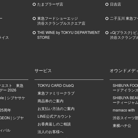
たまプラーザ店
日吉店
ー
東急フードショーエッジ
二子玉川 東急フ
渋谷スクランブルスクエア店
THE WINE by TOKYU DEPARTMENT
+Q(プラスク) 
ライス
STORE
渋谷スクランブ
サービス
オウンドメデ
クエスト 東急
TOKYU CARD ClubQ
SHIBUYA FO
ー 2026
ードアイラン
東急ファミリークラブ
mble | シブヤサケ
SHIBUYA B
商品券のご案内
ーティージャ
お支払い方法のご案内
25周年
mamaco with
LINE公式アカウント
NGEON | シブヤ
渋谷スイーツ
お香典返しのご相談
東横ハチ公
ィバル
法人のお客様へ