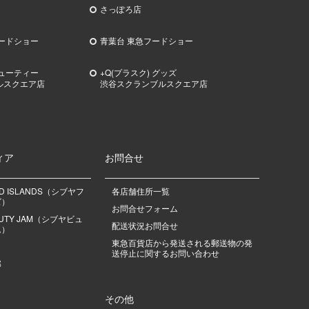
さっぽろ店
ードショー
青葉台 東急フードショー
ビューティー
+Q(プラスク) グッズ
ルスクエア店
渋谷スクランブルスクエア店
ィア
お問合せ
OD ISLANDS（シブヤフ
各店舗住所一覧
ズ）
お問合せフォーム
EAUTY JAM（シブヤビュ
配送状況お問合せ
ム）
東急百貨店から発送される郵送物の発
送停止に関するお問い合わせ
部
その他