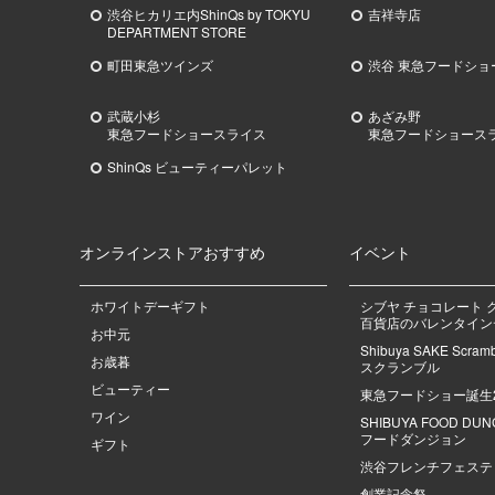
渋谷ヒカリエ内ShinQs by TOKYU
吉祥寺店
DEPARTMENT STORE
町田東急ツインズ
渋谷 東急フードショ
武蔵小杉
あざみ野
東急
フードショースライス
東急
フードショース
ShinQs ビューティーパレット
オンラインストアおすすめ
イベント
ホワイトデーギフト
シブヤ チョコレート 
百貨店のバレンタインデ
お中元
Shibuya SAKE Scra
お歳暮
スクランブル
ビューティー
東急フードショー誕生
ワイン
SHIBUYA FOOD DU
フードダンジョン
ギフト
渋谷フレンチフェステ
創業記念祭