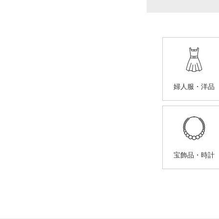
婦人服・洋品
宝飾品・時計