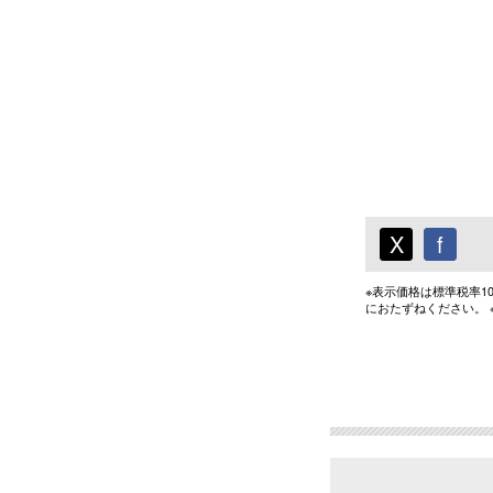
X
f
※表示価格は標準税率
におたずねください。