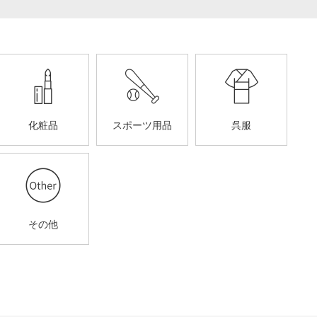
化粧品
スポーツ用品
呉服
その他