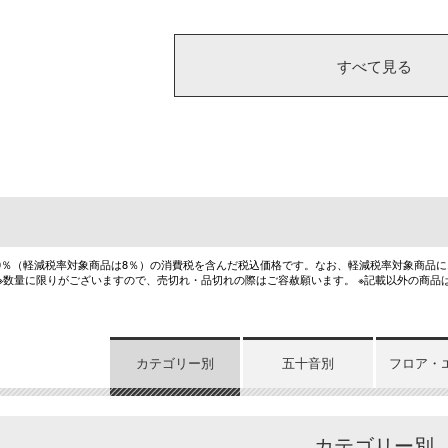
すべて見る
10％（軽減税率対象商品は8％）の消費税を含んだ税込価格です。なお、軽減税率対象商品
 ※数量に限りがございますので、売切れ・品切れの際はご容赦願います。 ※記載以外の商品
カテゴリー別
五十音別
フロア・
カテゴリー別