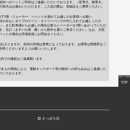
館内へのペットご同伴はご遠慮いただいております。（盲導犬、聴導犬、
介助犬はお連れいただけます。ご入店の際は、登録証をご携帯ください。
地下1階〈ジョーカー〉へペットを連れてお越しのお客様へお願い
顔の出ないタイプのケージ・キャリーバッグの中に入れてお越しくださ
い。また駐車場からお越しの場合は東エレベーターを1階へあがっていただ
き、北口（ますいわ屋 横）から館外を通りご来店ください。なお、大型
ペットの場合は売場係員にお問合せください。
恐れ入りますが、店内の売場は禁煙となっております。お煙草は喫煙所をご
利用くださいますようお願いいたします。
店内での撮影はご遠慮願います。
安全上の理由により、電動キックボード等の館内への持ち込みはご遠慮いた
だいております。
TOP
さっぽろ店