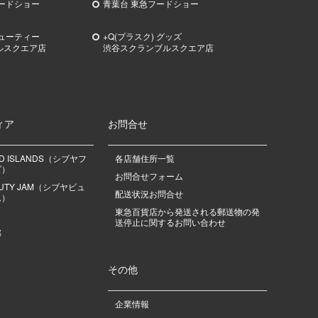
ードショー
青葉台 東急フードショー
ビューティー
+Q(プラスク) グッズ
ルスクエア店
渋谷スクランブルスクエア店
ィア
お問合せ
OD ISLANDS（シブヤフ
各店舗住所一覧
ズ）
お問合せフォーム
EAUTY JAM（シブヤビュ
配送状況お問合せ
ム）
東急百貨店から発送される郵送物の発
送停止に関するお問い合わせ
部
その他
企業情報