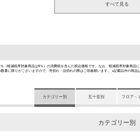
すべて見る
10％（軽減税率対象商品は8％）の消費税を含んだ税込価格です。なお、軽減税率対象商品
 ※数量に限りがございますので、売切れ・品切れの際はご容赦願います。 ※記載以外の商品
カテゴリー別
五十音別
フロア・
カテゴリー別