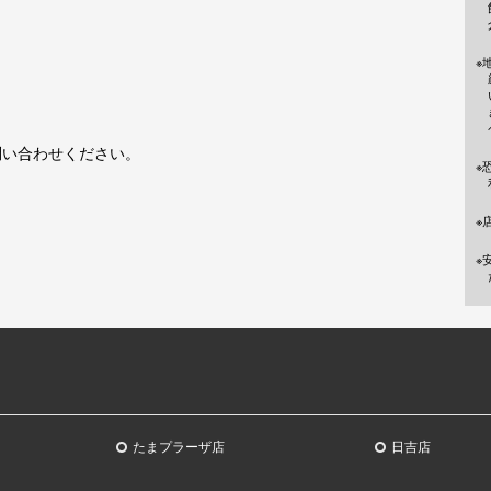
※
問い合わせください。
※
※
※
たまプラーザ店
日吉店