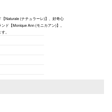
turale (ナチュラーレ)】、好奇心
onique Ann (モニカアン)】。
ます。