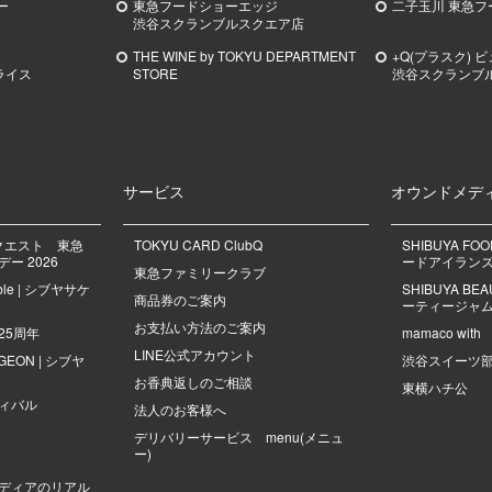
ー
東急フードショーエッジ
二子玉川 東急フ
渋谷スクランブルスクエア店
THE WINE by TOKYU DEPARTMENT
+Q(プラスク) 
ライス
STORE
渋谷スクランブ
サービス
オウンドメデ
クエスト 東急
TOKYU CARD ClubQ
SHIBUYA FO
ー 2026
ードアイラン
東急ファミリークラブ
mble | シブヤサケ
SHIBUYA B
商品券のご案内
ーティージャ
お支払い方法のご案内
25周年
mamaco with
LINE公式アカウント
NGEON | シブヤ
渋谷スイーツ
お香典返しのご相談
東横ハチ公
ィバル
法人のお客様へ
デリバリーサービス menu(メニュ
ー)
ディアのリアル