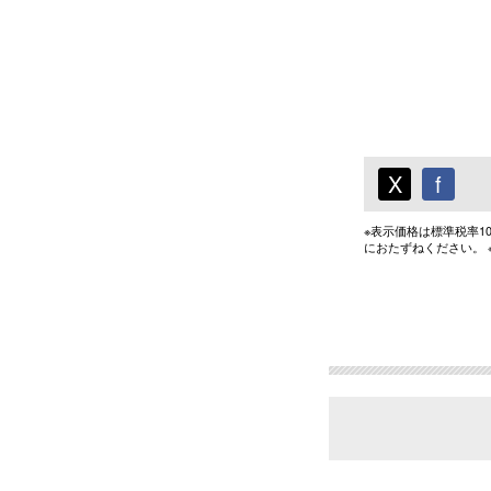
X
f
※表示価格は標準税率
におたずねください。