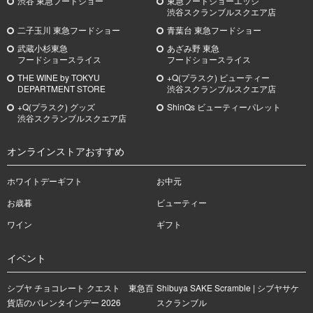
渋谷 東急フードショー
東急フードショーエッジ
渋谷スクランブルスクエア店
二子玉川 東急フードショー
青葉台 東急フードショー
武蔵小杉
東急
あざみ野
東急
フードショースライス
フードショースライス
THE WINE by TOKYU
+Q(プラスク) ビューティー
DEPARTMENT STORE
渋谷スクランブルスクエア店
+Q(プラスク) グッズ
ShinQs ビューティーパレット
渋谷スクランブルスクエア店
オンラインストアおすすめ
ホワイトデーギフト
お中元
お歳暮
ビューティー
ワイン
ギフト
イベント
シブヤ チョコレート クエスト 東急百
Shibuya SAKE Scramble | シブヤサケ
貨店のバレンタインデー 2026
スクランブル