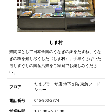
しま村
鰻問屋として日本全国のうなぎの郷をたずね、うな
ぎの粋を知り尽くした〈しま村〉。手早くさばいた
選りすぐりの国産活鰻をご家庭でお楽しみくださ
い。
たまプラーザ店 地下１階 東急フード
フロア
ショー
045-903-2774
電話番号
10：00～20：00
営業時間