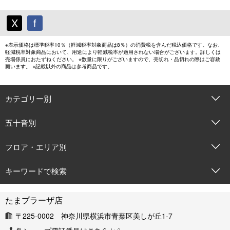
X
f
※表示価格は標準税率10％（軽減税率対象商品は8％）の消費税を含んだ税込価格です。なお、
軽減税率対象商品において、用途により軽減税率が適用されない場合がございます。詳しくは
売場係員におたずねください。 ※数量に限りがございますので、売切れ・品切れの際はご容赦
願います。 ※記載以外の商品は参考商品です。
カテゴリー別
五十音別
フロア・エリア別
キーワードで検索
たまプラーザ店
〒225-0002 神奈川県横浜市青葉区美しが丘1-7