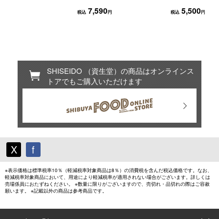
7,590
5,500
税込
円
税込
円
SHISEIDO （資生堂）の商品はオンラインス
トアでもご購入いただけます
X
f
※表示価格は標準税率10％（軽減税率対象商品は8％）の消費税を含んだ税込価格です。なお、
軽減税率対象商品において、用途により軽減税率が適用されない場合がございます。詳しくは
売場係員におたずねください。 ※数量に限りがございますので、売切れ・品切れの際はご容赦
願います。 ※記載以外の商品は参考商品です。