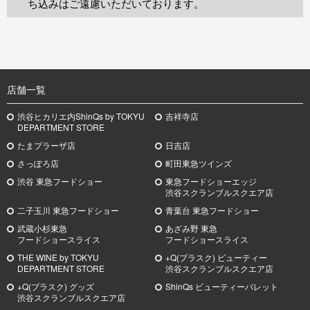
ち込みはご遠慮いただいております。
TOP
店舗一覧
渋谷ヒカリエ内ShinQs by TOKYU
吉祥寺店
DEPARTMENT STORE
たまプラーザ店
日吉店
さっぽろ店
町田東急ツインズ
渋谷 東急フードショー
東急フードショーエッジ
渋谷スクランブルスクエア店
二子玉川 東急フードショー
青葉台 東急フードショー
武蔵小杉
東急
あざみ野
東急
フードショースライス
フードショースライス
THE WINE by TOKYU
+Q(プラスク) ビューティー
DEPARTMENT STORE
渋谷スクランブルスクエア店
+Q(プラスク) グッズ
ShinQs ビューティーパレット
渋谷スクランブルスクエア店