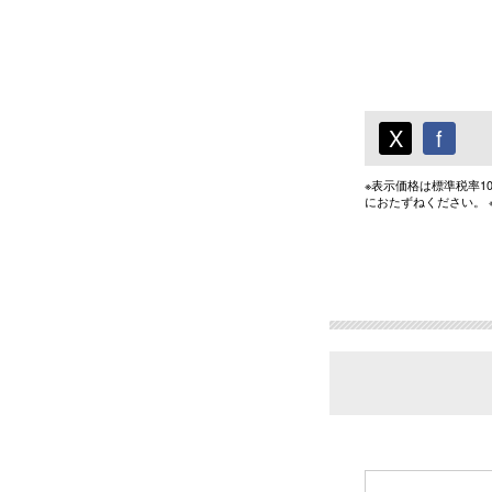
X
f
※表示価格は標準税率
におたずねください。