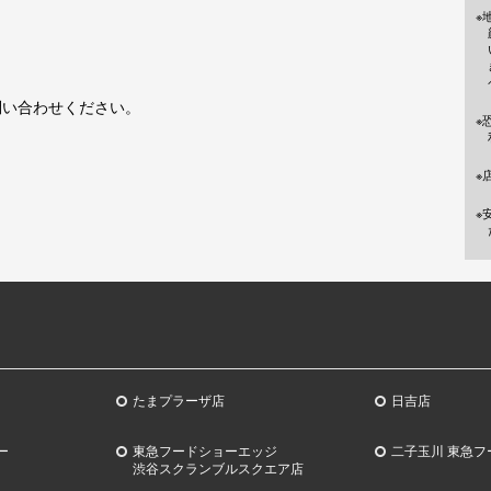
※
問い合わせください。
※
※
※
たまプラーザ店
日吉店
ー
東急フードショーエッジ
二子玉川 東急フ
渋谷スクランブルスクエア店