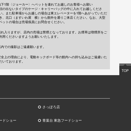
地下1階〈ジョーカー〉へペットを連れてお越しのお客様へお願い
顔の出ないタイプのケージ・キャリーバッグの中に入れてお越しくださ
い。また駐車場からお越しの場合は東エレベーターを1階へあがっていただ
き、北口（ますいわ屋 横）から館外を通りご来店ください。なお、大型
ペットの場合は売場係員にお問合せください。
恐れ入りますが、店内の売場は禁煙となっております。お煙草は喫煙所をご
利用くださいますようお願いいたします。
店内での撮影はご遠慮願います。
安全上の理由により、電動キックボード等の館内への持ち込みはご遠慮いた
だいております。
TOP
さっぽろ店
ードショー
青葉台 東急フードショー