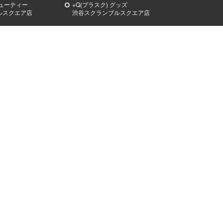
ビューティー
+Q(プラスク) グッズ
ルスクエア店
渋谷スクランブルスクエア店
ィア
お問合せ
OD ISLANDS（シブヤフ
各店舗住所一覧
ズ）
お問合せフォーム
EAUTY JAM（シブヤビュ
配送状況お問合せ
ム）
東急百貨店から発送される郵送物の発
送停止に関するお問い合わせ
部
その他
企業情報
採用情報
環境問題に関する取組み