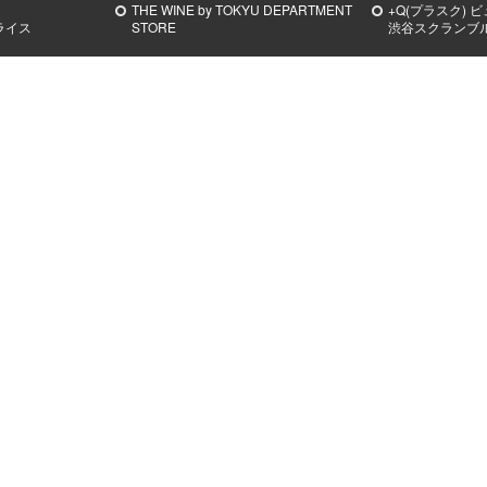
THE WINE by TOKYU DEPARTMENT
+Q(プラスク) 
ライス
STORE
渋谷スクランブ
サービス
オウンドメデ
クエスト 東急
TOKYU CARD ClubQ
SHIBUYA FO
ー 2026
ードアイラン
東急ファミリークラブ
mble | シブヤサケ
SHIBUYA B
商品券のご案内
ーティージャ
お支払い方法のご案内
25周年
mamaco with
LINE公式アカウント
NGEON | シブヤ
渋谷スイーツ
お香典返しのご相談
東横ハチ公
ィバル
法人のお客様へ
デリバリーサービス menu(メニュ
ー)
ディアのリアル
 SHIBUYA