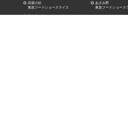
武蔵小杉
あざみ野
東急
フードショースライス
東急
フードショース
ShinQs ビューティーパレット
オンラインストアおすすめ
イベント
ホワイトデーギフト
シブヤ チョコレート 
百貨店のバレンタインデ
お中元
Shibuya SAKE Scra
お歳暮
スクランブル
ビューティー
東急フードショー誕生
ワイン
SHIBUYA FOOD DU
フードダンジョン
ギフト
渋谷フレンチフェステ
創業記念祭
ブラックフライデー
渋谷発ビューティーメ
イベント THE WEEKS |
BEAUTYJAM