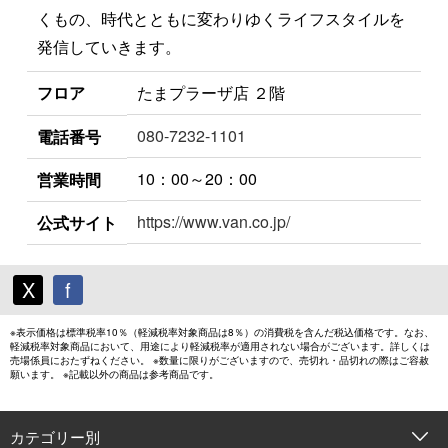
くもの、時代とともに変わりゆくライフスタイルを
発信していきます。
フロア
たまプラーザ店 ２階
080-7232-1101
電話番号
10：00～20：00
営業時間
https://www.van.co.jp/
公式サイト
X
f
※表示価格は標準税率10％（軽減税率対象商品は8％）の消費税を含んだ税込価格です。なお、
軽減税率対象商品において、用途により軽減税率が適用されない場合がございます。詳しくは
売場係員におたずねください。 ※数量に限りがございますので、売切れ・品切れの際はご容赦
願います。 ※記載以外の商品は参考商品です。
カテゴリー別