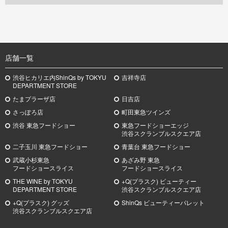
TOP
店舗一覧
渋谷ヒカリエ内ShinQs by TOKYU
吉祥寺店
DEPARTMENT STORE
たまプラーザ店
日吉店
さっぽろ店
町田東急ツインズ
渋谷 東急フードショー
東急フードショーエッジ
渋谷スクランブルスクエア店
二子玉川 東急フードショー
青葉台 東急フードショー
武蔵小杉
東急
あざみ野
東急
フードショースライス
フードショースライス
THE WINE by TOKYU
+Q(プラスク) ビューティー
DEPARTMENT STORE
渋谷スクランブルスクエア店
+Q(プラスク) グッズ
ShinQs ビューティーパレット
渋谷スクランブルスクエア店