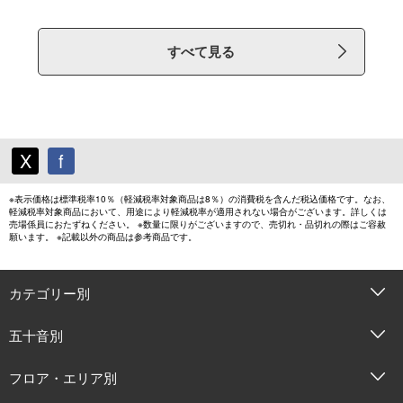
すべて見る
X
f
※表示価格は標準税率10％（軽減税率対象商品は8％）の消費税を含んだ税込価格です。なお、
軽減税率対象商品において、用途により軽減税率が適用されない場合がございます。詳しくは
売場係員におたずねください。 ※数量に限りがございますので、売切れ・品切れの際はご容赦
願います。 ※記載以外の商品は参考商品です。
カテゴリー別
五十音別
フロア・エリア別