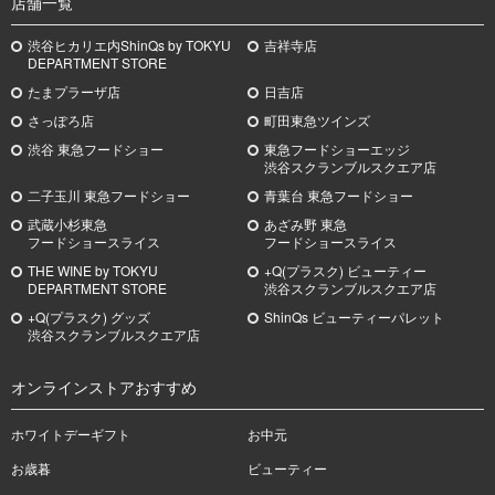
店舗一覧
渋谷ヒカリエ内ShinQs by TOKYU
吉祥寺店
DEPARTMENT STORE
たまプラーザ店
日吉店
さっぽろ店
町田東急ツインズ
渋谷 東急フードショー
東急フードショーエッジ
渋谷スクランブルスクエア店
二子玉川 東急フードショー
青葉台 東急フードショー
武蔵小杉
東急
あざみ野
東急
フードショースライス
フードショースライス
THE WINE by TOKYU
+Q(プラスク) ビューティー
DEPARTMENT STORE
渋谷スクランブルスクエア店
+Q(プラスク) グッズ
ShinQs ビューティーパレット
渋谷スクランブルスクエア店
オンラインストアおすすめ
ホワイトデーギフト
お中元
お歳暮
ビューティー