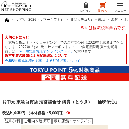
ログイン
買物かご
メニュー
お中元 2026（サマーギフト）
商品カテゴリから選ぶ
海苔
お
※印は軽減税率商品です。
大切なお知らせ
「東急百貨店ネットショッピング」でのご注文受付は2026年お歳暮までとな
ります。2027年「お中元・サマーギフト」・「ご自宅用限定 夏のお買得
品」は、
≫「東急百貨店オンラインストア」
で承ります。
熊本地震の影響による配送遅延について
令和8年 熊本地震の影響による配送遅延について
お中元 東急百貨店 海苔詰合せ 濤貴（とうき） 「極味伝心」
5,400
※
税込
円
（本体価格：5,000円）
送料無料
ご用向き選択可
承り店舗：オンライン