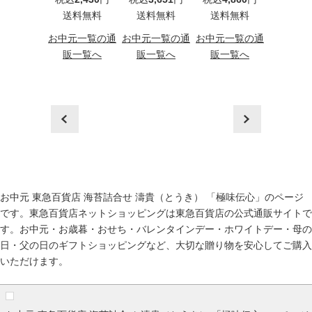
込
2,160
円
送料無料
送料無料
送料無料
（HB3
料無料
税込
3,2
お中元一覧の通
お中元一覧の通
お中元一覧の通
送料
元一覧の通
販一覧へ
販一覧へ
販一覧へ
一覧へ
お中元一
販一
prev
next
お中元 東急百貨店 海苔詰合せ 濤貴（とうき） 「極味伝心」のページ
です。東急百貨店ネットショッピングは東急百貨店の公式通販サイトで
す。
お中元
・
お歳暮
・
おせち
・
バレンタインデー
・
ホワイトデー
・
母の
日
・
父の日
のギフトショッピングなど、大切な贈り物を安心してご購入
いただけます。