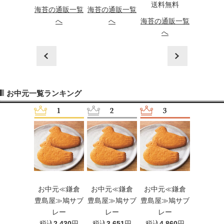
料無料
送料無料
海苔の通販一覧
海苔の通販一覧
海苔の通
の通販一覧
へ
へ
海苔の通販一覧
へ
へ
へ
prev
next
お中元一覧ランキング
元≪カゴメ
お中元≪鎌倉
お中元≪鎌倉
お中元≪鎌倉
お中元［
00％フルー
豊島屋≫鳩サブ
豊島屋≫鳩サブ
豊島屋≫鳩サブ
≪手延そ
ュースギフ
レー
レー
レー
揖保乃糸
B-20G）
税込
2,430
円
税込
3,651
円
税込
4,860
円
級品