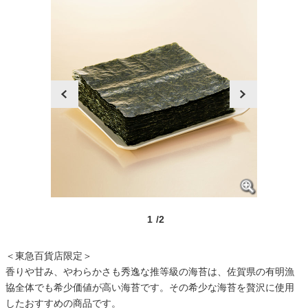
prev
next
1
/2
＜東急百貨店限定＞
香りや甘み、やわらかさも秀逸な推等級の海苔は、佐賀県の有明漁
協全体でも希少価値が高い海苔です。その希少な海苔を贅沢に使用
したおすすめの商品です。