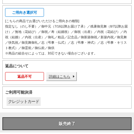
ご用向き選択可
[こちらの商品でお選びいただけるご用向きの種類]
指定なし（のし不要）／御中元（7/16以降お届け了承）／残暑御見舞（8/7以降お届
け）／無地（花結び）／御祝／寿（結婚祝）／御祝（出産）／内祝（花結び）／内
祝（結婚）／内祝（出産）／御礼／粗品／記念品／御新築御祝／新築内祝／御見舞
／快気祝／御見舞御礼／志（弔事・仏式）／志（弔事・神式）／志（弔事・キリス
ト教式）／御霊前／御仏前／御供
※商品の組合せによっては、対応できない場合がございます。
返品について
返品不可
詳細はこちら
ご利用可能決済
クレジットカード
販売終了