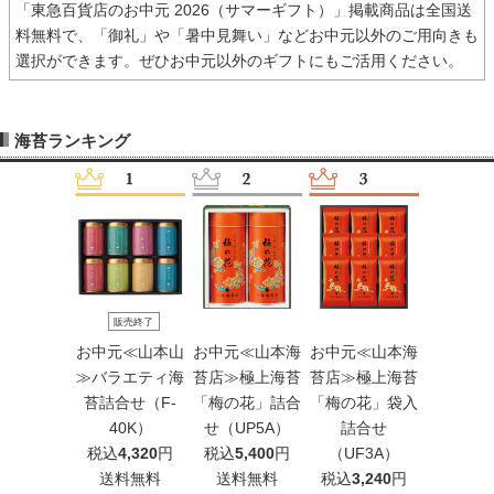
「東急百貨店のお中元 2026（サマーギフト）」掲載商品は全国送
料無料で、「御礼」や「暑中見舞い」などお中元以外のご用向きも
選択ができます。ぜひお中元以外のギフトにもご活用ください。
海苔ランキング
販売終了
販売終
元≪山本海
お中元≪山本山
お中元≪山本海
お中元≪山本海
お中元≪
≫おつまみ
≫バラエティ海
苔店≫極上海苔
苔店≫極上海苔
≫バラエ
「海苔袷」
苔詰合せ（F-
「梅の花」詰合
「梅の花」袋入
苔詰合せ
詰合せ
40K）
せ（UP5A）
詰合せ
30K
AW3A）
税込
4,320
円
税込
5,400
円
（UF3A）
税込
3,2
込
3,240
円
送料無料
送料無料
税込
3,240
円
送料