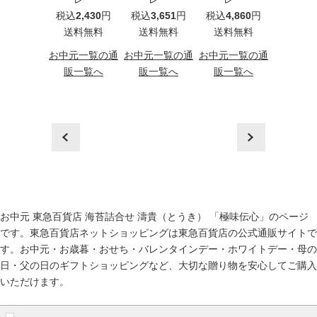
込
5,400
円
税込
2,430
円
税込
3,651
円
税込
4,860
円
級品
料無料
送料無料
送料無料
送料無料
（HB3
税込
3,2
元一覧の通
お中元一覧の通
お中元一覧の通
お中元一覧の通
送料
一覧へ
販一覧へ
販一覧へ
販一覧へ
お中元一
販一
prev
next
お中元 東急百貨店 海苔詰合せ 濤貴（とうき） 「極味伝心」のページ
です。東急百貨店ネットショッピングは東急百貨店の公式通販サイトで
す。
お中元
・
お歳暮
・
おせち
・
バレンタインデー
・
ホワイトデー
・
母の
日
・
父の日
のギフトショッピングなど、大切な贈り物を安心してご購入
いただけます。