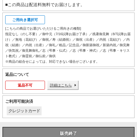
■この商品は配送料無料でお届けします。
ご用向き選択可
[こちらの商品でお選びいただけるご用向きの種類]
指定なし（のし不要）／御中元（7/16以降お届け了承）／残暑御見舞（8/7以降お届
け）／無地（花結び）／御祝／寿（結婚祝）／御祝（出産）／内祝（花結び）／内
祝（結婚）／内祝（出産）／御礼／粗品／記念品／御新築御祝／新築内祝／御見舞
／快気祝／御見舞御礼／志（弔事・仏式）／志（弔事・神式）／志（弔事・キリス
ト教式）／御霊前／御仏前／御供
※商品の組合せによっては、対応できない場合がございます。
返品について
返品不可
詳細はこちら
ご利用可能決済
クレジットカード
販売終了