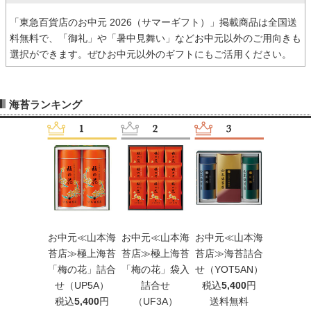
「東急百貨店のお中元 2026（サマーギフト）」掲載商品は全国送
料無料で、「御礼」や「暑中見舞い」などお中元以外のご用向きも
選択ができます。ぜひお中元以外のギフトにもご活用ください。
海苔ランキング
元≪山本海
お中元≪山本海
お中元≪山本海
お中元≪山本海
お中元≪
≫おつまみ
苔店≫極上海苔
苔店≫極上海苔
苔店≫海苔詰合
苔店≫お
「海苔袷」
「梅の花」詰合
「梅の花」袋入
せ（YOT5AN）
海苔詰
詰合せ
せ（UP5A）
詰合せ
税込
5,400
円
（OR
AW3A）
税込
5,400
円
（UF3A）
送料無料
税込
4,3