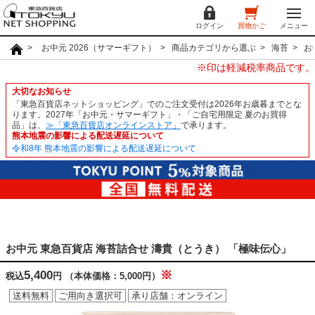
ログイン
買物かご
メニュー
お中元 2026（サマーギフト）
商品カテゴリから選ぶ
海苔
お
※印は軽減税率商品です。
大切なお知らせ
「東急百貨店ネットショッピング」でのご注文受付は2026年お歳暮までとな
ります。2027年「お中元・サマーギフト」・「ご自宅用限定 夏のお買得
品」は、
≫「東急百貨店オンラインストア」
で承ります。
熊本地震の影響による配送遅延について
令和8年 熊本地震の影響による配送遅延について
お中元 東急百貨店 海苔詰合せ 濤貴（とうき） 「極味伝心」
5,400
※
税込
円
（本体価格：5,000円）
送料無料
ご用向き選択可
承り店舗：オンライン