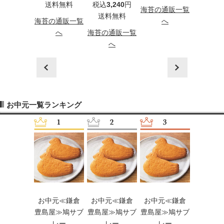
込
3,240
円
送料無料
税込
3,240
円
送料
海苔の通販一覧
料無料
送料無料
海苔の通販一覧
へ
海苔の通
の通販一覧
へ
海苔の通販一覧
へ
へ
へ
prev
next
お中元一覧ランキング
元≪京橋千
お中元≪鎌倉
お中元≪鎌倉
お中元≪鎌倉
お中元［
≫果実ゼリ
豊島屋≫鳩サブ
豊島屋≫鳩サブ
豊島屋≫鳩サブ
≪手延そ
ー
レー
レー
レー
揖保乃糸