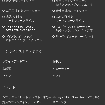
渋谷 東急フードショー
東急フードショーエッジ
渋谷スクランブルスクエア店
二子玉川 東急フードショー
青葉台 東急フードショー
武蔵小杉
東急
あざみ野
東急
フードショースライス
フードショースライス
THE WINE by TOKYU
+Q(プラスク) ビューティー
DEPARTMENT STORE
渋谷スクランブルスクエア店
+Q(プラスク) グッズ
ShinQs ビューティーパレット
渋谷スクランブルスクエア店
オンラインストアおすすめ
ホワイトデーギフト
お中元
お歳暮
ビューティー
ワイン
ギフト
イベント
シブヤ チョコレート クエスト 東急百
Shibuya SAKE Scramble | シブヤサケ
貨店のバレンタインデー 2026
スクランブル