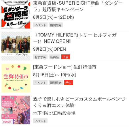
東急百貨店×SUPER EIGHT新曲「ダンダー
ラ」超応援キャンペーン
8月5日(水)～12日(水)
イベント
期間限定
〈TOMMY HILFIGER(トミー ヒルフィガ
ー)〉NEW OPEN!!
9月2日(水)OPEN
おすすめ
新商品
予告
[東急フードショー] 生鮮特価市
8月15日(土)～19日(水)
イベント
期間限定
予告
親子で楽しむ♪ ビーズカスタムボールペンづ
くり＆唇エステ体験
地下1階 北口特設会場
イベント