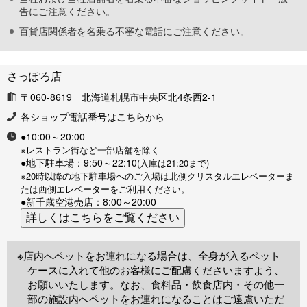
告にご注意ください。
百貨店関係者を名乗る不審な電話にご注意ください。
さっぽろ店
〒060-8619 北海道札幌市中央区北4条西2-1
各ショップ電話番号は
こちら
から
●10:00～20:00
※レストラン街など一部店舗を除く
●地下駐車場：9:50～22:10
(入庫は21:20まで)
※20時以降の地下駐車場へのご入場は北側クリスタルエレベーターま
たは西側エレベーターをご利用ください。
●新千歳空港売店：8:00～20:00
※店内へペットをお連れになる場合は、全身が入るペット
ケースに入れて他のお客様にご配慮くださいますよう、
お願いいたします。なお、食料品・飲食店内・その他一
部の施設内へペットをお連れになることはご遠慮いただ