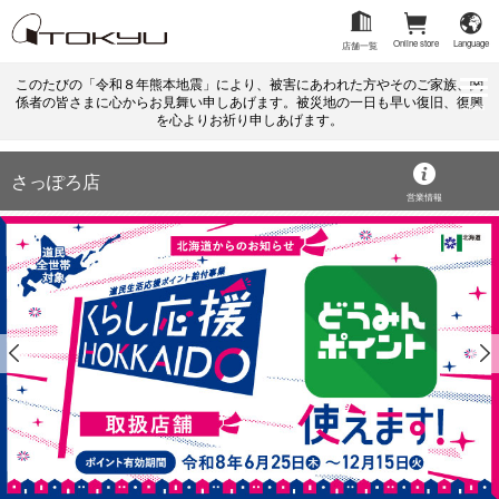
Online store
Language
店舗一覧
このたびの「令和８年熊本地震」により、被害にあわれた方やそのご家族、関
係者の皆さまに心からお見舞い申しあげます。被災地の一日も早い復旧、復興
menu
を心よりお祈り申しあげます。
さっぽろ店
営業情報