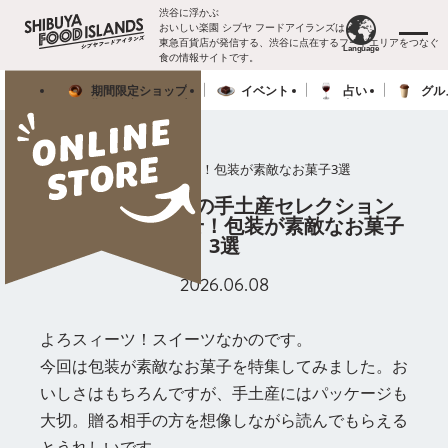
渋谷に浮かぶ
おいしい楽園
シブヤ フードアイランズは、
東急百貨店が発信する、渋谷に点在するフードエリアをつなぐ
メニ
Language
食の情報サイトです。
期
間
限
定
シ
ョ
ッ
プ
イ
ベ
ン
ト
占
い
グ
ル
English
English
期
間
限
定
シ
ョ
ッ
プ
イ
ベ
ン
ト
占
い
グ
ル
簡体中
簡体中
食べる前から幸せ！包装が素敵なお菓子3選
文
文
繁體中
繁體中
スイーツなかのの手土産セレクション
文
文
食べる前から幸せ！包装が素敵なお菓子
3選
Japanese
Japanese
2026.06.08
よろスィーツ！スイーツなかのです。
今回は包装が素敵なお菓子を特集してみました。お
いしさはもちろんですが、手土産にはパッケージも
大切。贈る相手の方を想像しながら読んでもらえる
とうれしいです。