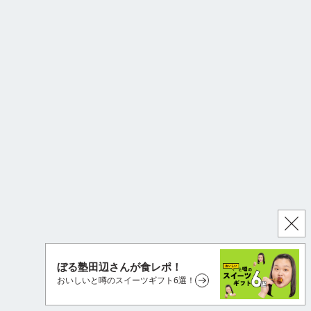
閉
ぼる塾田辺さんが食レポ！
おいしいと噂のスイーツギフト6選！