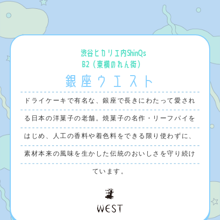
渋谷ヒカリエ内ShinQs
B2（ 東横のれん街 ）
銀座ウエスト
ドライケーキで有名な、銀座で長きにわたって愛され
る日本の洋菓子の老舗。焼菓子の名作・リーフパイを
はじめ、人工の香料や着色料をできる限り使わずに、
素材本来の風味を生かした伝統のおいしさを守り続け
ています。