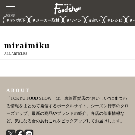
＃デパ地下
＃メーカー取材
＃ワイン
＃占い
＃レシピ
＃
miraimiku
ALL ARTICLES
ABOUT
「TOKYU FOOD SHOW」は、東急百貨店の“おいしい“にまつわ
る情報をまとめて発信するポータルサイト。シーズン行事のクロ
ーズアップ、最新の商品やブランドの紹介、各店の催事情報な
ど、気になる食のあれこれをピックアップしてお届けします。