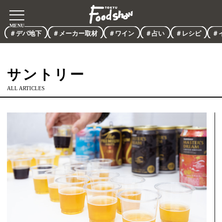
＃デパ地下
＃メーカー取材
＃ワイン
＃占い
＃レシピ
＃
サントリー
ALL ARTICLES