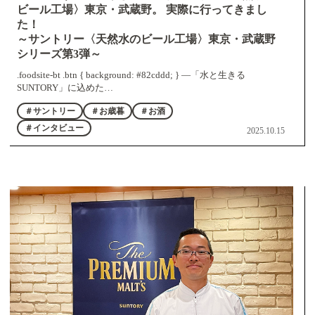
ビール工場〉東京・武蔵野。 実際に行ってきまし
た！
～サントリー〈天然水のビール工場〉東京・武蔵野
シリーズ第3弾～
.foodsite-bt .btn { background: #82cddd; } ―「水と生きる
SUNTORY」に込めた…
＃サントリー
＃お歳暮
＃お酒
＃インタビュー
2025.10.15