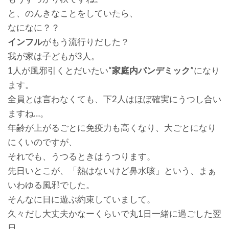
と、のんきなことをしていたら、
なになに？？
インフル
がもう流行りだした？
我が家は子どもが3人。
1人が風邪引くとだいたい“
家庭内パンデミック
”になり
ます。
全員とは言わなくても、下2人はほぼ確実にうつし合い
ますね…。
年齢が上がるごとに免疫力も高くなり、大ごとになり
にくいのですが、
それでも、うつるときはうつります。
先日いとこが、「熱はないけど鼻水咳」という、まぁ
いわゆる風邪でした。
そんなに日に遊ぶ約束していまして。
久々だし大丈夫かなーくらいで丸1日一緒に過ごした翌
日。。。