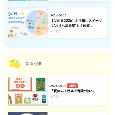
2026.06.15
【父の日2026】お手紙にスイーツ
に“おうち居酒屋”も！家族…
● 子育て
新着記事
2026.08.04
NEW
「夏休み！絵本で冒険の旅へ」
● 子育て