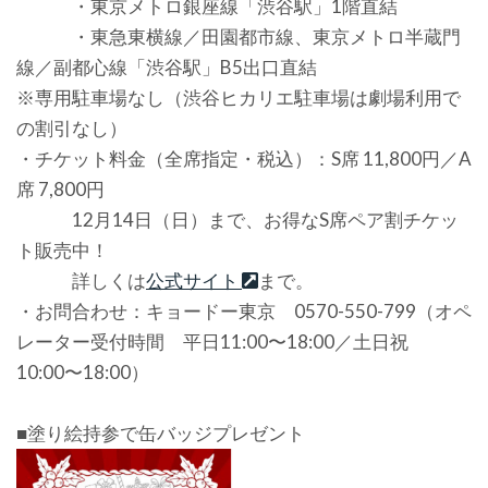
・東京メトロ銀座線「渋谷駅」1階直結
・東急東横線／田園都市線、東京メトロ半蔵門
線／副都心線「渋谷駅」B5出口直結
※専用駐車場なし（渋谷ヒカリエ駐車場は劇場利用で
の割引なし）
・チケット料金（全席指定・税込）：S席 11,800円／A
席 7,800円
12月14日（日）まで、お得なS席ペア割チケッ
ト販売中！
詳しくは
公式サイト
まで。
・お問合わせ：キョードー東京 0570-550-799（オペ
レーター受付時間 平日11:00〜18:00／土日祝
10:00〜18:00）
■塗り絵持参で缶バッジプレゼント