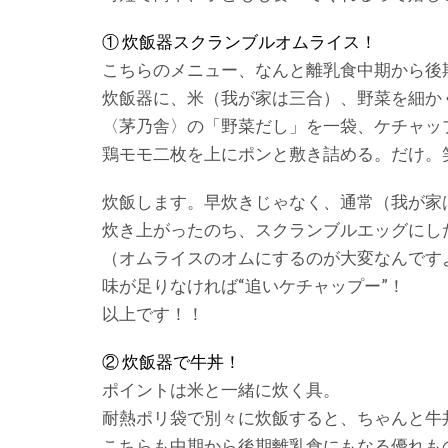
① 炊飯器スクランブルオムライス！
こちらのメニュー、なんと離乳食中期から後
炊飯器に、米（我が家は三合）、野菜を細か
〈茅乃舎〉の「野菜だし」を一袋、ケチャッ
鶏モモ二枚を上にポンと敷き詰める。だけ。
炊飯します。早炊きじゃなく、通常（我が家
炊き上がったのち、スクランブルエッグにし
（オムライスのオムにするのが大変なんです
味が足りなければ“追いケチャップー”！
以上です！！
② 炊飯器で牛丼！
ポイントは米と一緒に炊く具。
耐熱ポリ袋で別々に炊飯すると、ちゃんと牛
こちらも中期から後期離乳食にもなる優れも