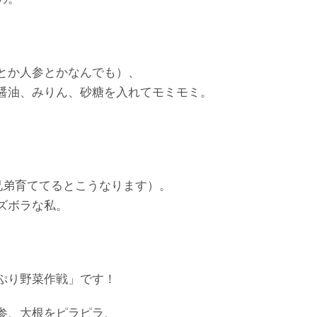
とか人参とかなんでも）、
醤油、みりん、砂糖を入れてモミモミ。
兄弟育ててるとこうなります）。
ズボラな私。
。
ぷり野菜作戦」です！
参、大根をピラピラ、