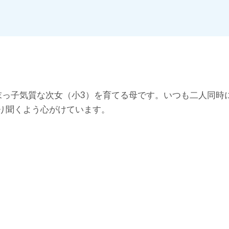
悩み」を解決していきます。
末っ子気質な次女（小3）を育てる母です。いつも二人同時
り聞くよう心がけています。