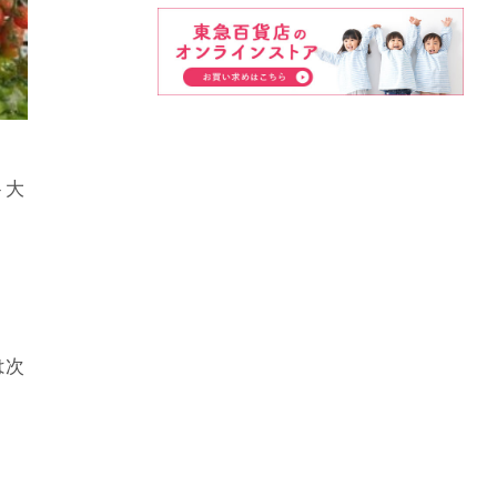
ト大
は次
、