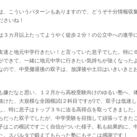
は、こういうパターンもありますので、どうぞ十分情報収
ださいね！
は３カ月以上たってようやく徒歩２分！の公立中への進学
友達と地元中学行きたい！と言っていた息子でした。特に
ができて、一緒に地元中学に行きたい気持ちが強くなった
なので、中受撤退後の双子は、放課後や土日はいきいきと
も嫌だなと思い、１２月から高校受験向けのゆるい塾へ、
抜けた、大規模な全国模試(２科目ですが)で、双子は低迷し
し、特に息子はトップ３％に迫る高得点を取ってきました
ちだった双子でしたが、中学受験を目指して頑張ってきた
子はこの模試ですごく自信がついた様子。私も結果的に、
た。スパルタで鍛えてもらった塾にもそこは感謝です！