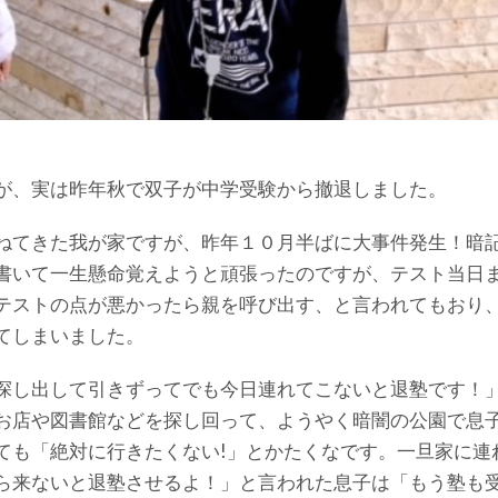
が、実は昨年秋で双子が中学受験から撤退しました。
ねてきた我が家ですが、昨年１０月半ばに大事件発生！暗
書いて一生懸命覚えようと頑張ったのですが、テスト当日
テストの点が悪かったら親を呼び出す、と言われてもおり
てしまいました。
探し出して引きずってでも今日連れてこないと退塾です！
お店や図書館などを探し回って、ようやく暗闇の公園で息
ても「絶対に行きたくない!」とかたくなです。一旦家に連
ら来ないと退塾させるよ！」と言われた息子は「もう塾も