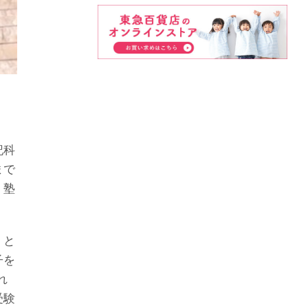
記科
まで
、塾
」と
子を
れ
受験