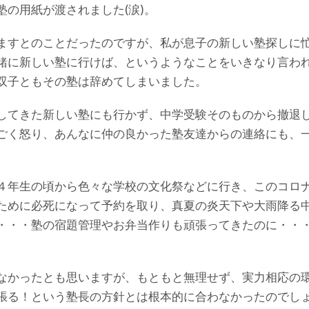
の用紙が渡されました(涙)。
ますとのことだったのですが、私が息子の新しい塾探しに
緒に新しい塾に行けば、というようなことをいきなり言わ
双子ともその塾は辞めてしまいました。
してきた新しい塾にも行かず、中学受験そのものから撤退
ごく怒り、あんなに仲の良かった塾友達からの連絡にも、
４年生の頃から色々な学校の文化祭などに行き、このコロ
ために必死になって予約を取り、真夏の炎天下や大雨降る
・・・塾の宿題管理やお弁当作りも頑張ってきたのに・・
なかったとも思いますが、もともと無理せず、実力相応の
張る！という塾長の方針とは根本的に合わなかったのでし