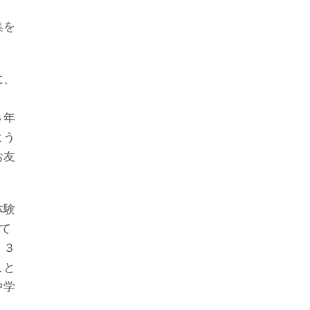
集を
に、
６年
よう
お友
体験
て
。３
こと
中学