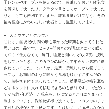
子レンジやオーブンも使えるので、冷凍しておいた離乳食
を解凍して使ったり、グラタン皿としてオーブンで使った
りと、とても便利です。また、離乳食期だけでなく、その
後も普通にかわいらしい食器として重宝しています。
●〈カシウエア〉のガウン
これは、産後1か月間の最も辛かった時期を救ってくれた
思い出の一品です。２～3時間おきの授乳はとにかく眠く
て眠くて仕方なくて…毎日、睡魔と闘いながら深夜に授乳
をしていたとき、このガウンの暖かくて柔らかい素材に癒
されていました。というか、最悪、授乳しながら寝てしま
っても、お布団のように暖かく風邪をひかずにすんだの
で、気持ちも体も救われていました。携帯電話や哺乳瓶な
どをポケットに入れて移動できるのも便利です。いただい
てから約7年経過した現在も、冬になるとこれに包まって
温まっています。洗濯乾燥機で洗っても、フカフカのまま
で触り心地がとても良いです。とはいえ、お値段もなかな