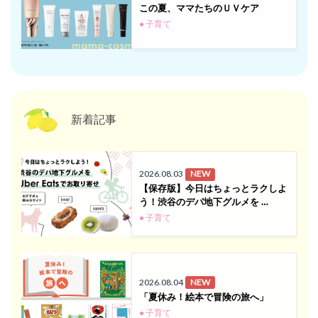
この夏、ママたちのＵＶケア
● 子育て
新着記事
2026.08.03
NEW
【保存版】今日はちょっとラクしよ
う！渋谷のデパ地下グルメを …
● 子育て
2026.08.04
NEW
「夏休み！絵本で冒険の旅へ」
● 子育て