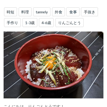
時短
料理
tannely
外食
食事
手抜き
手作り
1-3歳
4-6歳
りんごんとう
こんにちは、りんごんとうです！