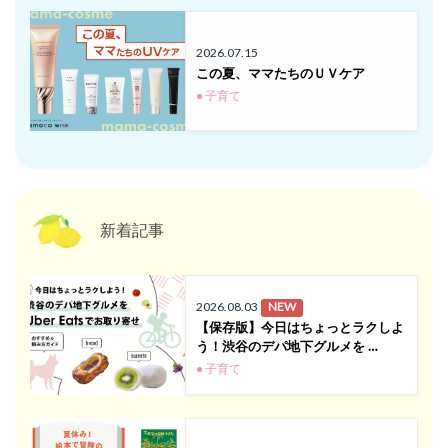
2026.07.15
この夏、ママたちのＵＶケア
● 子育て
新着記事
2026.08.03
NEW
【保存版】今日はちょっとラクしよ
う！渋谷のデパ地下グルメを …
● 子育て