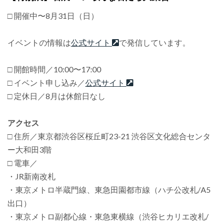
□ 開催中〜8月31日（日）
イベントの情報は
公式サイト
で発信しています。
□ 開館時間／10:00〜17:00
□ イベント申し込み／
公式サイト
□ 定休日／8月は休館日なし
アクセス
□ 住所／東京都渋谷区桜丘町23-21 渋谷区文化総合センタ
ー大和田3階
□ 電車／
・JR新南改札
・東京メトロ半蔵門線、東急田園都市線（ハチ公改札/A5
出口）
・東京メトロ副都心線・東急東横線（渋谷ヒカリエ改札/