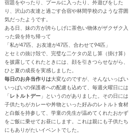
宿題をやったり、プールに入ったり、外遊びをした
り、沢山の友達と過ごす合宿や林間学校のような雰囲
気だったようです。
ある日、妹の方が誇らしげに茶色い物体がザクザク入
った袋を持ち帰って
「私が47匹、お友達が47匹、合わせて94匹」
とセミの抜け殻で、完璧な二ケタの足し算（掛け算）
を披露してくれたときには、顔を引きつらせながら、
ひと夏の成長を実感しました。
毎日のお弁当作りは
大変なのですが、そんないっぱい
いっぱいの保護者への配慮も込めて、毎週火曜日には
「
レトルトデー
」というのがありました。その日には
子供たちがカレーや丼物といった好みのレトルト食材
と白飯を持参して、学童の先生が温めてくれたおかず
をご飯に乗せてお昼にします。これは親にも子供たち
にもありがたいイベントでした。