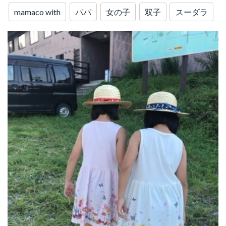
mamaco with
パパ
女の子
双子
スーダラ