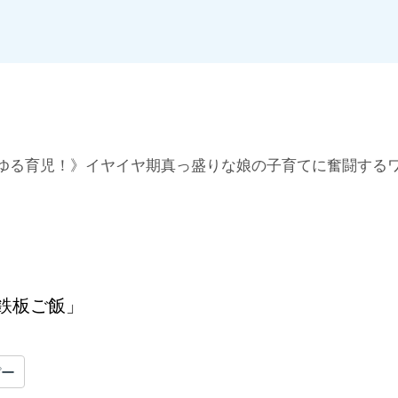
悩み」を解決していきます。
ゆる育児！》イヤイヤ期真っ盛りな娘の子育てに奮闘する
鉄板ご飯」
ぴー