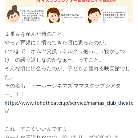
１番目を産んだ時のこと。
やっと育児にも慣れてきた頃に思ったのが、
いつまで「オムツ交換→ミルク→抱っこ→寝かしつ
け」の繰り返しなのかなぁ〜、ってこと。
そんな頃に出会ったのが、子どもと観れる映画館でし
た。
その名も「トーホーシネマズ ママズクラブシアタ
ー」！！
https://www.tohotheater.jp/service/mamas_club_theate
r/
これ、すごくいいんですよ。
みーんな子連れなので、泣いたり、グズグズした