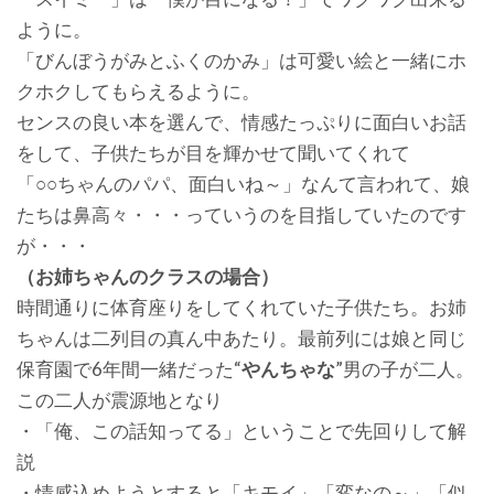
ように。
「びんぼうがみとふくのかみ」は可愛い絵と一緒にホ
クホクしてもらえるように。
センスの良い本を選んで、情感たっぷりに面白いお話
をして、子供たちが目を輝かせて聞いてくれて
「○○ちゃんのパパ、面白いね～」なんて言われて、娘
たちは鼻高々・・・っていうのを目指していたのです
が・・・
（お姉ちゃんのクラスの場合）
時間通りに体育座りをしてくれていた子供たち。お姉
ちゃんは二列目の真ん中あたり。最前列には娘と同じ
保育園で6年間一緒だった“
やんちゃな
”男の子が二人。
この二人が震源地となり
・「俺、この話知ってる」ということで先回りして解
説
・情感込めようとすると「キモイ」「変なの～」「似