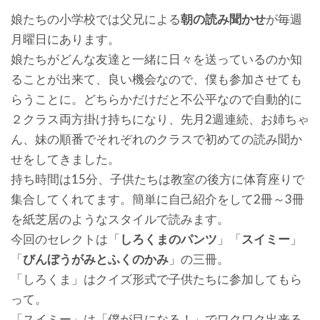
娘たちの小学校では父兄による
朝の読み聞かせ
が毎週
月曜日にあります。
娘たちがどんな友達と一緒に日々を送っているのか知
ることが出来て、良い機会なので、僕も参加させても
らうことに。どちらかだけだと不公平なので自動的に
２クラス両方掛け持ちになり、先月2週連続、お姉ちゃ
ん、妹の順番でそれぞれのクラスで初めての読み聞か
せをしてきました。
持ち時間は15分、子供たちは教室の後方に体育座りで
集合してくれてます。簡単に自己紹介をして2冊～3冊
を紙芝居のようなスタイルで読みます。
今回のセレクトは「
しろくまのパンツ
」「
スイミー
」
「
びんぼうがみとふくのかみ
」の三冊。
「しろくま」はクイズ形式で子供たちに参加してもら
って。
「スイミー」は「僕が目になる！」でワクワク出来る