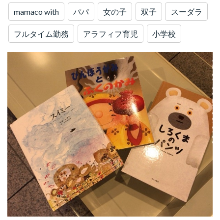
mamaco with
パパ
女の子
双子
スーダラ
フルタイム勤務
アラフィフ育児
小学校