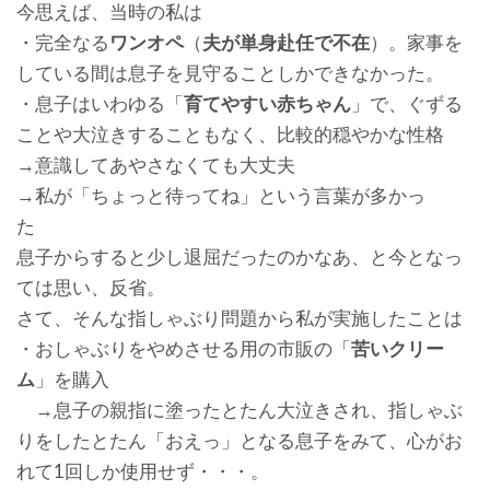
今思えば、当時の私は
・完全なる
ワンオペ
（
夫が単身赴任で不在
）。家事を
している間は息子を見守ることしかできなかった。
・息子はいわゆる「
育てやすい赤ちゃん
」で、ぐずる
ことや大泣きすることもなく、比較的穏やかな性格
→意識してあやさなくても大丈夫
→私が「ちょっと待ってね」という言葉が多かっ
た
息子からすると少し退屈だったのかなあ、と今となっ
ては思い、反省。
さて、そんな指しゃぶり問題から私が実施したことは
・おしゃぶりをやめさせる用の市販の「
苦いクリー
ム
」を購入
→息子の親指に塗ったとたん大泣きされ、指しゃぶ
りをしたとたん「おえっ」となる息子をみて、心がお
れて1回しか使用せず・・・。